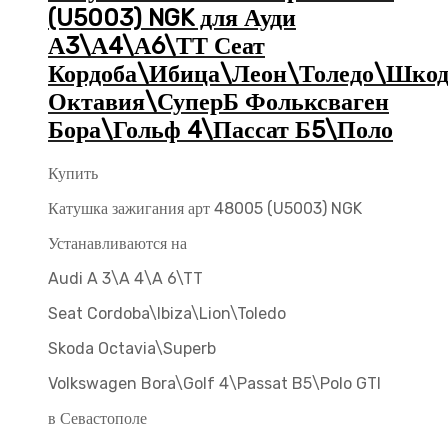
(U5003) NGK для Ауди
А3\А4\А6\ТТ Сеат
Кордоба\Ибица\Леон\Толедо\Шкод
Октавия\СуперБ Фольксваген
Бора\Гольф 4\Пассат Б5\Поло
Купить
Катушка зажигания арт 48005 (U5003) NGK
Устанавливаются на
Audi A 3\A 4\A 6\TT
Seat Cordoba\Ibiza\Lion\Toledo
Skoda Octavia\Superb
Volkswagen Bora\Golf 4\Passat B5\Polo GTI
в Севастополе