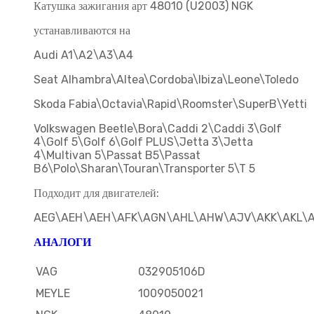
Катушка зажигания арт 48010 (U2003) NGK
устанавливаются на
Audi A1\A2\A3\A4
Seat Alhambra\Altea\Cordoba\Ibiza\Leone\Toledo
Skoda Fabia\Octavia\Rapid\Roomster\SuperB\Yetti
Volkswagen Beetle\Bora\Caddi 2\Caddi 3\Golf
4\Golf 5\Golf 6\Golf PLUS\Jetta 3\Jetta
4\Multivan 5\Passat B5\Passat
B6\Polo\Sharan\Touran\Transporter 5\T 5
Подходит для двигателей:
AEG\AEH\AEH\AFK\AGN\AHL\AHW\AJV\AKK\AKL\
АНАЛОГИ
VAG
032905106D
MEYLE
1009050021