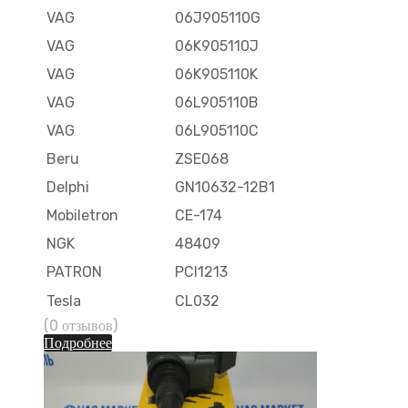
VAG
06J905110G
VAG
06K905110J
VAG
06K905110K
VAG
06L905110B
VAG
06L905110C
Beru
ZSE068
Delphi
GN10632-12B1
Mobiletron
CE-174
NGK
48409
PATRON
PCI1213
Tesla
CL032
(0 отзывов)
Подробнее