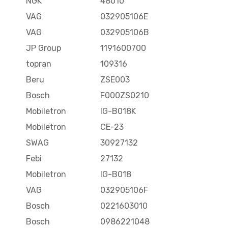
NGK
48010
VAG
032905106E
VAG
032905106B
JP Group
1191600700
topran
109316
Beru
ZSE003
Bosch
F000ZS0210
Mobiletron
IG-B018K
Mobiletron
CE-23
SWAG
30927132
Febi
27132
Mobiletron
IG-B018
VAG
032905106F
Bosch
0221603010
Bosch
0986221048