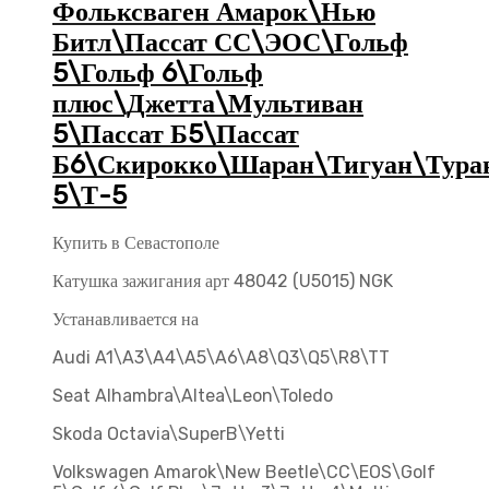
Фольксваген Амарок\Нью
Битл\Пассат СС\ЭОС\Гольф
5\Гольф 6\Гольф
плюс\Джетта\Мультиван
5\Пассат Б5\Пассат
Б6\Скирокко\Шаран\Тигуан\Туран
5\Т-5
Купить в Севастополе
Катушка зажигания арт 48042 (U5015) NGK
Устанавливается на
Audi A1\A3\A4\A5\A6\A8\Q3\Q5\R8\TT
Seat Alhambra\Altea\Leon\Toledo
Skoda Octavia\SuperB\Yetti
Volkswagen Amarok\New Beetle\CC\EOS\Golf