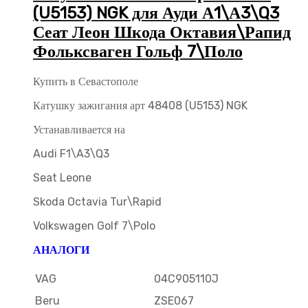
(U5153) NGK для Ауди А1\А3\Q3
Сеат Леон Шкода Октавия\Рапид
Фольксваген Гольф 7\Поло
Купить в Севастополе
Катушку зажигания арт 48408 (U5153) NGK
Устанавливается на
Audi F1\A3\Q3
Seat Leone
Skoda Octavia Tur\Rapid
Volkswagen Golf 7\Polo
АНАЛОГИ
VAG
04C905110J
Beru
ZSE067