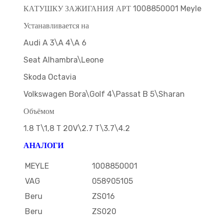
КАТУШКУ ЗАЖИГАНИЯ АРТ 1008850001 Meyle
Устанавливается на
Audi A 3\A 4\A 6
Seat Alhambra\Leone
Skoda Octavia
Volkswagen Bora\Golf 4\Passat B 5\Sharan
Объёмом
1.8 T\1,8 T 20V\2.7 T\3.7\4.2
АНАЛОГИ
MEYLE
1008850001
VAG
058905105
Beru
ZS016
Beru
ZS020