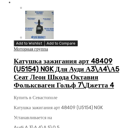
Add to Wishlist
Add to Compare
Моторная группа
Катушка зажигания арт 48409
(U5154) NGK Для Ауди А3\А4\А5
Сеат Леон Шкода Октавия
Фольксваген Гольф 7\Джетта 4
Купить в Севастополе
Катушка зажигания арт 48409 (U5154) NGK
Устанавливается на
Audi A 3\A 4\A 5\Q 5