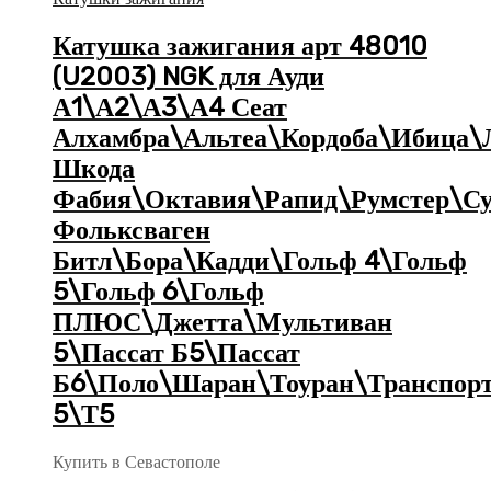
Катушка зажигания арт 48010
(U2003) NGK для Ауди
А1\А2\А3\А4 Сеат
Алхамбра\Альтеа\Кордоба\Ибица\
Шкода
Фабия\Октавия\Рапид\Румстер\С
Фольксваген
Битл\Бора\Кадди\Гольф 4\Гольф
5\Гольф 6\Гольф
ПЛЮС\Джетта\Мультиван
5\Пассат Б5\Пассат
Б6\Поло\Шаран\Тоуран\Транспор
5\Т5
Купить в Севастополе