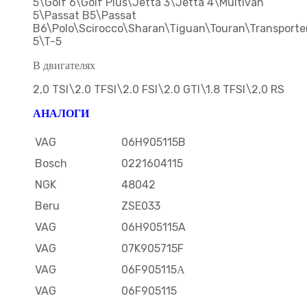
5\Golf 6\Golf Plus\Jetta 3\Jetta 4\Multivan
5\Passat B5\Passat
B6\Polo\Scirocco\Sharan\Tiguan\Touran\Transporte
5\T-5
В двигателях
2,0 TSI\2.0 TFSI\2.0 FSI\2.0 GTI\1.8 TFSI\2,0 RS
АНАЛОГИ
VAG
06H905115B
Bosch
0221604115
NGK
48042
Beru
ZSE033
VAG
06H905115A
VAG
07K905715F
VAG
06F905115А
VAG
06F905115