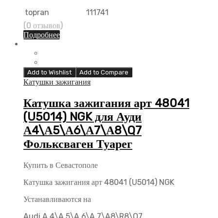
topran
111741
(0 отзывов)
Подробнее
Add to Wishlist
Add to Compare
Катушки зажигания
Катушка зажигания арт 48041
(U5014) NGK для Ауди
А4\А5\А6\А7\А8\Q7
Фольксваген Туарег
Купить в Севастополе
Катушка зажигания арт 48041 (U5014) NGK
Устанавливаются на
Audi A 4\A 5\A 6\A 7\A8\R8\Q7