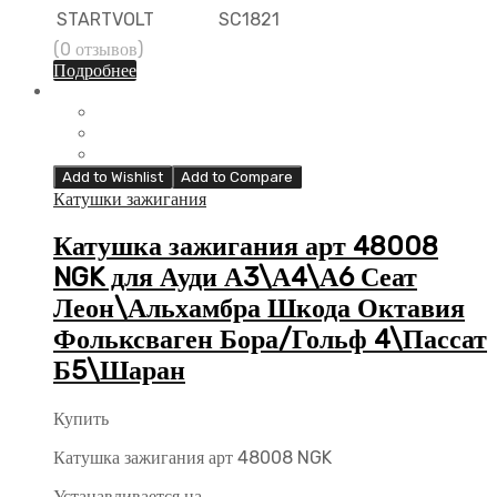
STARTVOLT
SC1821
(0 отзывов)
Подробнее
Add to Wishlist
Add to Compare
Катушки зажигания
Катушка зажигания арт 48008
NGK для Ауди А3\А4\А6 Сеат
Леон\Альхамбра Шкода Октавия
Фольксваген Бора/Гольф 4\Пассат
Б5\Шаран
Купить
Катушка зажигания арт 48008 NGK
Устанавливается на