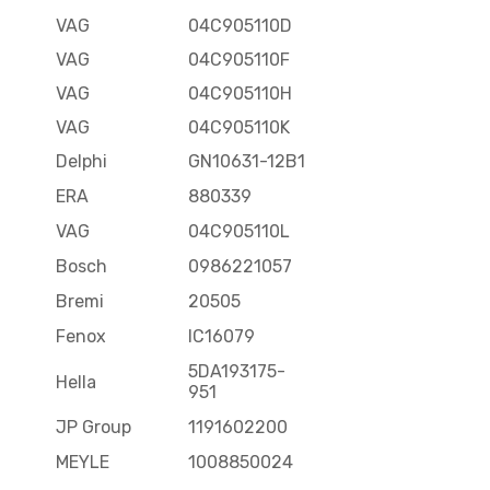
VAG
04C905110D
VAG
04C905110F
VAG
04C905110H
VAG
04C905110K
Delphi
GN10631-12B1
ERA
880339
VAG
04C905110L
Bosch
0986221057
Bremi
20505
Fenox
IC16079
5DA193175-
Hella
951
JP Group
1191602200
MEYLE
1008850024