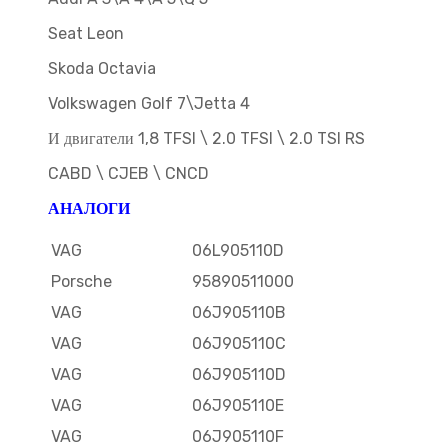
Seat Leon
Skoda Octavia
Volkswagen Golf 7\Jetta 4
И двигатели 1,8 TFSI \ 2.0 TFSI \ 2.0 TSI RS
CABD \ CJEB \ CNCD
АНАЛОГИ
VAG
06L905110D
Porsche
95890511000
VAG
06J905110B
VAG
06J905110C
VAG
06J905110D
VAG
06J905110E
VAG
06J905110F