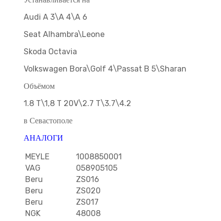
Audi A 3\A 4\A 6
Seat Alhambra\Leone
Skoda Octavia
Volkswagen Bora\Golf 4\Passat B 5\Sharan
Объёмом
1.8 T\1,8 T 20V\2.7 T\3.7\4.2
в Севастополе
АНАЛОГИ
MEYLE
1008850001
VAG
058905105
Beru
ZS016
Beru
ZS020
Beru
ZS017
NGK
48008