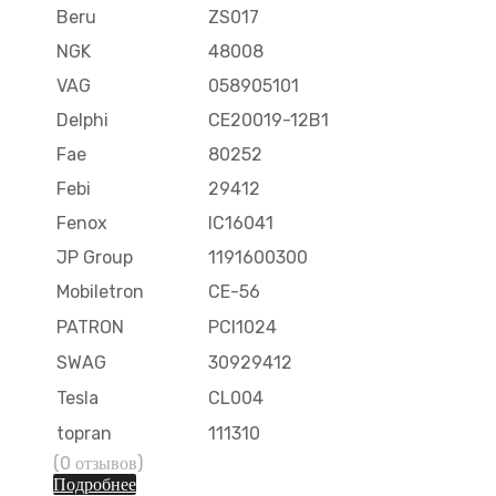
Beru
ZS017
NGK
48008
VAG
058905101
Delphi
CE20019-12B1
Fae
80252
Febi
29412
Fenox
IC16041
JP Group
1191600300
Mobiletron
CE-56
PATRON
PCI1024
SWAG
30929412
Tesla
CL004
topran
111310
(0 отзывов)
Подробнее