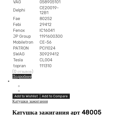
VAG
058905101
CE20019-
Delphi
12B1
Fae
80252
Febi
29412
Fenox
IC16041
JP Group
1191600300
Mobiletron
CE-56
PATRON
PCI1024
SWAG
30929412
Tesla
CL004
topran
111310
(0 отзывов)
Подробнее
Add to Wishlist
Add to Compare
Катушки зажигания
Катушка зажигания арт 48005