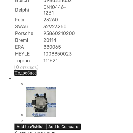
Bosch
0986221052
GN10446-
Delphi
12B1
Febi
23260
SWAG
32923260
Porsche
95860210200
Bremi
20114
ERA
880065
MEYLE
1008850023
topran
111621
(0 отзывов)
Подробнее
Add to Wishlist
Add to Compare
Катушки зажигания