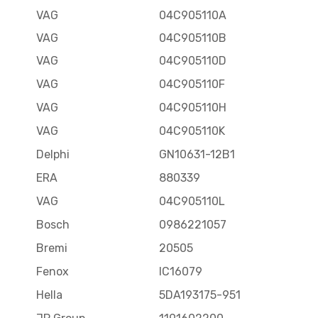
VAG
04C905110A
VAG
04C905110B
VAG
04C905110D
VAG
04C905110F
VAG
04C905110H
VAG
04C905110K
Delphi
GN10631-12B1
ERA
880339
VAG
04C905110L
Bosch
0986221057
Bremi
20505
Fenox
IC16079
Hella
5DA193175-951