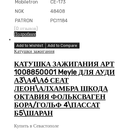
Mobiletron
CE-173
NGK
48408
PATRON
PCI1184
(0 отзывов)
Подробнее
Add to Wishlist
Add to Compare
Катушки зажигания
КАТУШКА ЗАЖИГАНИЯ АРТ
1008850001 Meyle ДЛЯ АУДИ
А3\А4\А6 СЕАТ
ЛЕОН\АЛХАМБРА ШКОДА
ОКТАВИЯ ФОЛЬКСВАГЕН
БОРА/ГОЛЬФ 4\ПАССАТ
Б5\ШАРАН
Купить в Севастополе