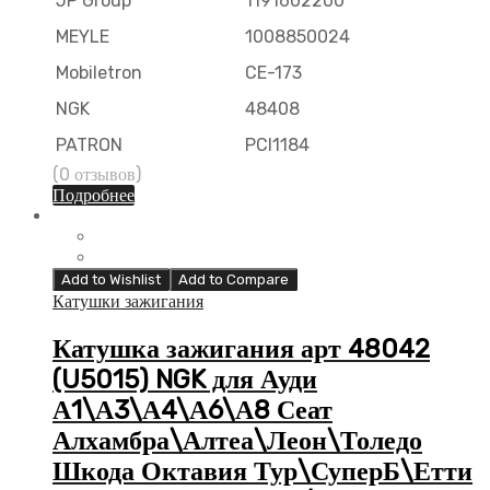
JP Group
1191602200
MEYLE
1008850024
Mobiletron
CE-173
NGK
48408
PATRON
PCI1184
(0 отзывов)
Подробнее
Add to Wishlist
Add to Compare
Катушки зажигания
Катушка зажигания арт 48042
(U5015) NGK для Ауди
А1\А3\А4\А6\А8 Сеат
Алхамбра\Алтеа\Леон\Толедо
Шкода Октавия Тур\СуперБ\Етти