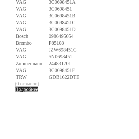
VAG
3C0698451A
VAG
3C0698451
VAG
3C0698451B
VAG
3C0698451C
VAG
3C0698451D
Bosch
0986495054
Brembo
P85108
VAG
JZW698451G
VAG
5N0698451
Zimmermann
244831701
VAG
3C0698451F
TRW
GDB1622DTE
(0 отзывов)
Подробнее