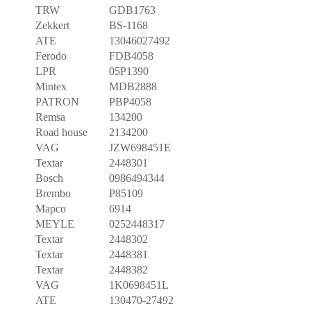
TRW
GDB1763
Zekkert
BS-1168
ATE
13046027492
Ferodo
FDB4058
LPR
05P1390
Mintex
MDB2888
PATRON
PBP4058
Remsa
134200
Road house
2134200
VAG
JZW698451E
Textar
2448301
Bosch
0986494344
Brembo
P85109
Mapco
6914
MEYLE
0252448317
Textar
2448302
Textar
2448381
Textar
2448382
VAG
1K0698451L
ATE
130470-27492