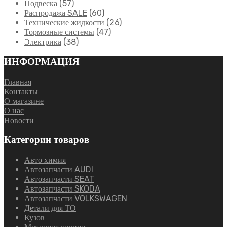
Подвеска
(57)
Распродажа SALE
(60)
Технические жидкости
(26)
Тормозные системы
(47)
Электрика
(38)
ИНФОРМАЦИЯ
Главная
Контакты
О магазине
О нас
Новости
Категории товаров
Авто химия
Автозапчасти AUDI
Автозапчасти SEAT
Автозапчасти SKODA
Автозапчасти VOLKSWAGEN
Детали для ТО
Кузов