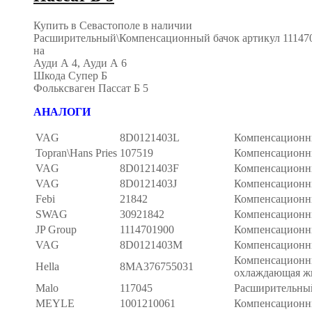
Купить в Севастополе в наличии
Расширительный\Компенсационный бачок артикул 11147
на
Ауди А 4, Ауди А 6
Шкода Супер Б
Фольксваген Пассат Б 5
АНАЛОГИ
VAG
8D0121403L
Компенсационн
Topran\Hans Pries
107519
Компенсационн
VAG
8D0121403F
Компенсационн
VAG
8D0121403J
Компенсационн
Febi
21842
Компенсационн
SWAG
30921842
Компенсационн
JP Group
1114701900
Компенсационн
VAG
8D0121403M
Компенсационн
Компенсационн
Hella
8MA376755031
охлаждающая ж
Malo
117045
Расширительны
MEYLE
1001210061
Компенсационн