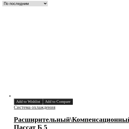
Add to Wishlist
Add to Compare
Система охлаждения
Расширительный\Компенсационный б
Пассат Б 5