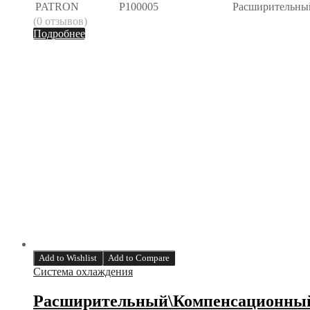
PATRON
P100005
Расширительны
(0 отзывов)
Подробнее
Add to Wishlist
Add to Compare
Система охлаждения
Расширительный\Компенсационный б