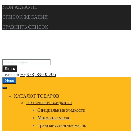
МОЙ АККАУНТ
СПИСОК ЖЕЛАНИЙ
СРАВНИТЬ СПИСОК
Поиск
товаров
Поиск
Телефон:
+7(978) 896-0-796
Перейти
Menu
к
содержанию
КАТАЛОГ ТОВАРОВ
Технические жидкости
Специальные жидкости
Моторное масло
Трансмиссионное масло