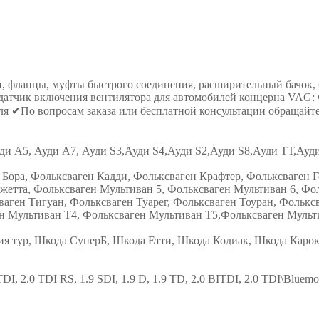
 фланцы, муфты быстрого соединения, расширительный бачок, ба
датчик включения вентилятора для автомобилей концерна VAG: Ф
я ✔По вопросам заказа или бесплатной консультации обращайте
уди А5, Ауди А7, Ауди S3,Ауди S4,Ауди S2,Ауди S8,Ауди ТТ,А
Бора, Фольксваген Кадди, Фольксваген Крафтер, Фольксваген Го
жетта, Фольксваген Мультиван 5, Фольксваген Мультиван 6, Фол
ваген Тигуан, Фольксваген Туарег, Фольксваген Тоуран, Фолькс
н Мультиван Т4, Фольксваген Мультиван Т5,Фольксваген Мульт
ия тур, Шкода СуперБ, Шкода Етти, Шкода Кодиак, Шкода Каро
TDI, 2.0 TDI RS, 1.9 SDI, 1.9 D, 1.9 TD, 2.0 BITDI, 2.0 TDI\Bluemo