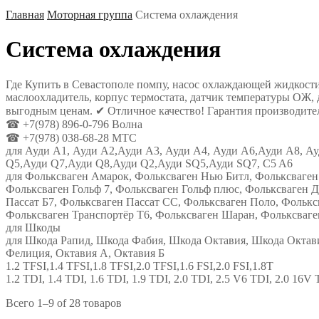
Главная
Моторная группа
Система охлаждения
Система охлаждения
Где Купить в Севастополе помпу, насос охлаждающей жидкости,
маслоохладитель, корпус термостата, датчик температуры ОЖ, 
выгодным ценам. ✔ Отличное качество! Гарантия производител
☎ +7(978) 896-0-796 Волна
☎ +7(978) 038-68-28 МТС
для Ауди А1, Ауди А2,Ауди А3, Ауди А4, Ауди А6,Ауди А8, А
Q5,Ауди Q7,Ауди Q8,Ауди Q2,Ауди SQ5,Ауди SQ7, C5 A6
для Фольксваген Амарок, Фольксваген Нью Битл, Фольксваген 
Фольксваген Гольф 7, Фольксваген Гольф плюс, Фольксваген Д
Пассат Б7, Фольксваген Пассат СС, Фольксваген Поло, Фолькс
Фольксваген Транспортёр Т6, Фольксваген Шаран, Фольксваге
для Шкоды
для Шкода Рапид, Шкода Фабия, Шкода Октавия, Шкода Октав
Фелиция, Октавия А, Октавия Б
1.2 TFSI,1.4 TFSI,1.8 TFSI,2.0 TFSI,1.6 FSI,2.0 FSI,1.8T
1.2 TDI, 1.4 TDI, 1.6 TDI, 1.9 TDI, 2.0 TDI, 2.5 V6 TDI, 2.0 16V 
Всего 1–9 of 28 товаров