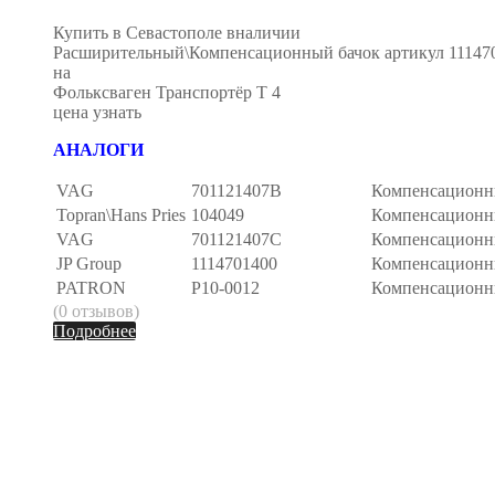
Купить в Севастополе вналичии
Расширительный\Компенсационный бачок артикул 11147
на
Фольксваген Транспортёр Т 4
цена узнать
АНАЛОГИ
VAG
701121407B
Компенсационн
Topran\Hans Pries
104049
Компенсационн
VAG
701121407C
Компенсационн
JP Group
1114701400
Компенсационн
PATRON
P10-0012
Компенсационн
(0 отзывов)
Подробнее