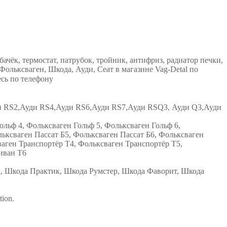
чёк, термостат, патрубок, тройник, антифриз, радиатор печки,
ольксваген, Шкода, Ауди, Сеат в магазине Vag-Detal по
сь по телефону
уди RS2,Ауди RS4,Ауди RS6,Ауди RS7,Ауди RSQ3, Ауди Q3,Ауди
льф 4, Фольксваген Гольф 5, Фольксваген Гольф 6,
ьксваген Пассат Б5, Фольксваген Пассат Б6, Фольксваген
ваген Транспортёр Т4, Фольксваген Транспортёр Т5,
иван Т6
к, Шкода Практик, Шкода Румстер, Шкода Фаворит, Шкода
tion.