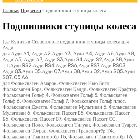
Главная
Подвеска
Подшипники ступицы колеса
Подшипники ступицы колеса
Где Купить в Севастополе подшипник ступицы колеса для
Ауди
для Ауди А1, Ауди А2,Ауди А3, Ауди А4, Ауди А6,Ауди А8,
Ауди А5, Ауди А7, Ауди S3,Ауди S4,Ауди S2,Ауди S8,Ауди
ТТ,Ауди RS2,Ауди RS4,Ауди RS6,Ауди RS7,Ауди RSQ3,
Ауди Q3,Ауди Q5,Ауди Q7,Ауди Q8,Ауди Q2,Ауди SQ5,Ауди
SQ7, C5 A6
для Фольксваген Амарок, Фольксваген Нью Битл,
Фольксваген Бора, Фольксваген Кадди, Фольксваген Крафтер,
Фольксваген Гольф 4, Фольксваген Гольф 5, Фольксваген
Гольф 6, Фольксваген Гольф 7, Фольксваген Гольф плюс,
Фольксваген Джетта, Фольксваген Мультиван 5, Фольксваген
Мультиван 6, Фольксваген Пассат Б5, Фольксваген Пассат
Б6, Фольксваген Пассат Б7, Фольксваген Пассат СС,
Фольксваген Поло, Фольксваген Тигуан, Фольксваген Туарег,
Фольксваген Тоуран, Фольксваген Транспортёр Т4,
Фольксваген Транспортёр Т5, Фольксваген Транспортёр Т6,