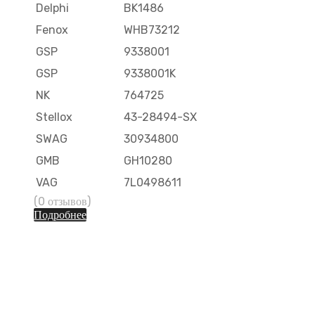
Delphi
BK1486
Fenox
WHB73212
GSP
9338001
GSP
9338001K
NK
764725
Stellox
43-28494-SX
SWAG
30934800
GMB
GH10280
VAG
7L0498611
(0 отзывов)
Подробнее