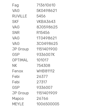
Fag
713610610
VAG
5K0498621
RUVILLE
5456
SKF
VKBA3643
VAG
8J0598625
SNR
R15456
VAG
1T0498621
VAG
3C0498625
JP Group
1151401900
GSP
9336007K
OPTIMAL
101017
NK
754308
Fenox
WHB81112
Febi
26377
Febi
27317
GSP
9336007
JP Group
1151401909
Mapco
26766
MEYLE
1006500005