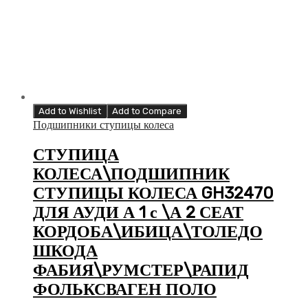
Add to Wishlist
Add to Compare
Подшипники ступицы колеса
СТУПИЦА
КОЛЕСА\ПОДШИПНИК
СТУПИЦЫ КОЛЕСА GH32470
ДЛЯ АУДИ А 1 с \А 2 СЕАТ
КОРДОБА\ИБИЦА\ТОЛЕДО
ШКОДА
ФАБИЯ\РУМСТЕР\РАПИД
ФОЛЬКСВАГЕН ПОЛО