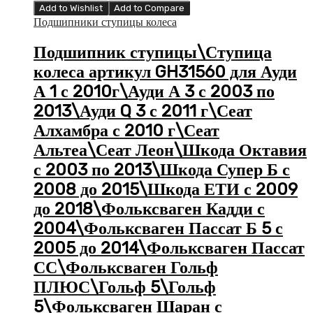
Add to Wishlist
Add to Compare
Подшипники ступицы колеса
Подшипник ступицы\Ступица
колеса артикул GH31560 для Ауди
А 1 с 2010г\Ауди А 3 с 2003 по
2013\Ауди Q 3 с 2011 г\Сеат
Алхамбра с 2010 г\Сеат
Альтеа\Сеат Леон\Шкода Октавия
с 2003 по 2013\Шкода Супер Б с
2008 до 2015\Шкода ЕТИ с 2009
до 2018\Фольксваген Кадди с
2004\Фольксваген Пассат Б 5 с
2005 до 2014\Фольксваген Пассат
СС\Фольксваген Гольф
ПЛЮС\Гольф 5\Гольф
5\Фольксваген Шаран с