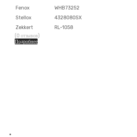
Fenox
WHB73252
Stellox
4328080SX
Zekkert
RL-1058
(0 отзывов)
Подробнее