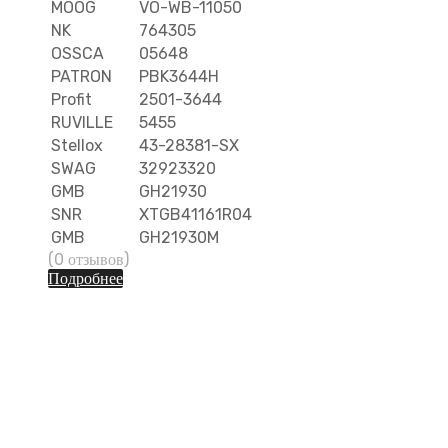
MOOG
VO-WB-11050
NK
764305
OSSCA
05648
PATRON
PBK3644H
Profit
2501-3644
RUVILLE
5455
Stellox
43-28381-SX
SWAG
32923320
GMB
GH21930
SNR
XTGB41161R04
GMB
GH21930M
(0 отзывов)
Подробнее