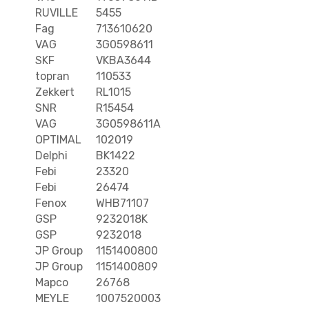
RUVILLE
5455
Fag
713610620
VAG
3G0598611
SKF
VKBA3644
topran
110533
Zekkert
RL1015
SNR
R15454
VAG
3G0598611A
OPTIMAL
102019
Delphi
BK1422
Febi
23320
Febi
26474
Fenox
WHB71107
GSP
9232018K
GSP
9232018
JP Group
1151400800
JP Group
1151400809
Mapco
26768
MEYLE
1007520003