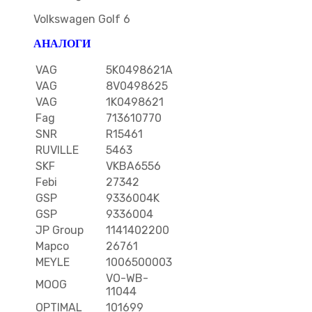
Volkswagen Golf 6
АНАЛОГИ
VAG
5K0498621A
VAG
8V0498625
VAG
1K0498621
Fag
713610770
SNR
R15461
RUVILLE
5463
SKF
VKBA6556
Febi
27342
GSP
9336004K
GSP
9336004
JP Group
1141402200
Mapco
26761
MEYLE
1006500003
VO-WB-
MOOG
11044
OPTIMAL
101699