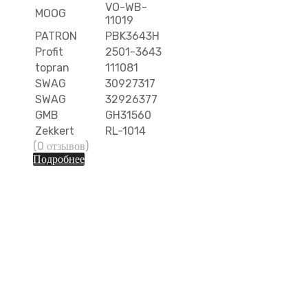
VO-WB-
MOOG
11019
PATRON
PBK3643H
Profit
2501-3643
topran
111081
SWAG
30927317
SWAG
32926377
GMB
GH31560
Zekkert
RL-1014
(0 отзывов)
Подробнее