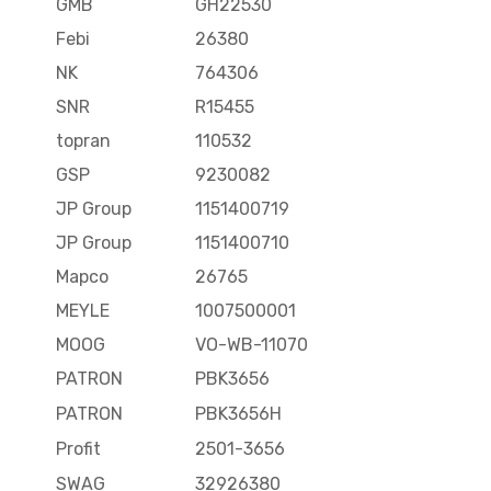
GMB
GH22530
Febi
26380
NK
764306
SNR
R15455
topran
110532
GSP
9230082
JP Group
1151400719
JP Group
1151400710
Mapco
26765
MEYLE
1007500001
MOOG
VO-WB-11070
PATRON
PBK3656
PATRON
PBK3656H
Profit
2501-3656
SWAG
32926380