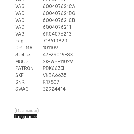
VAG
6Q0407621CA
VAG
6Q0407621BG
VAG
6Q0407621CB
VAG
6Q0407621T
VAG
6R0407621G
Fag
713610820
OPTIMAL
101109
Stellox
43-29019-SX
MOOG
SK-WB-11029
PATRON
PBK6635H
SKF
VKBA6635
SNR
R17807
SWAG
32924414
(0 отзывов)
Подробнее