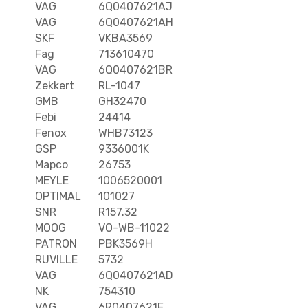
VAG
6Q0407621AJ
VAG
6Q0407621AH
SKF
VKBA3569
Fag
713610470
VAG
6Q0407621BR
Zekkert
RL-1047
GMB
GH32470
Febi
24414
Fenox
WHB73123
GSP
9336001K
Mapco
26753
MEYLE
1006520001
OPTIMAL
101027
SNR
R157.32
MOOG
VO-WB-11022
PATRON
PBK3569H
RUVILLE
5732
VAG
6Q0407621AD
NK
754310
VAG
6R0407621F