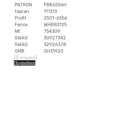
PATRON
PBK6556H
topran
111313
Profit
2501-6556
Fenox
WHB83125
NK
754309
SWAG
30927342
SWAG
32926378
GMB
GH31920
(0 отзывов)
Подробнее