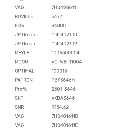
VAG
7H0498611
RUVILLE
5477
Febi
34800
JP Group
1141402100
JP Group
1141402109
MEYLE
1006500004
MOOG
VO-WB-11004
OPTIMAL
100013
PATRON
PBK3646H
Profit
2501-3646
SKF
VKBA3646
SNR
R154.62
VAG
7H0401611D
VAG
7H0401611E