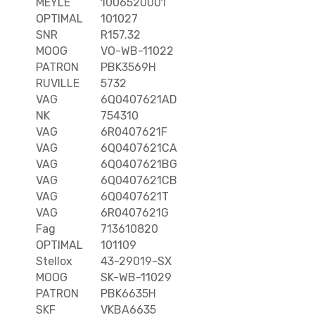
MEYLE
1006520001
OPTIMAL
101027
SNR
R157.32
MOOG
VO-WB-11022
PATRON
PBK3569H
RUVILLE
5732
VAG
6Q0407621AD
NK
754310
VAG
6R0407621F
VAG
6Q0407621CA
VAG
6Q0407621BG
VAG
6Q0407621CB
VAG
6Q0407621T
VAG
6R0407621G
Fag
713610820
OPTIMAL
101109
Stellox
43-29019-SX
MOOG
SK-WB-11029
PATRON
PBK6635H
SKF
VKBA6635