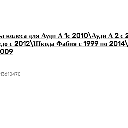
колеса для Ауди А 1с 2010\Ауди А 2 с 
до с 2012\Шкода Фабия с 1999 по 2014
2009
713610470