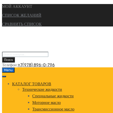
МОЙ АККАУНТ
СПИСОК ЖЕЛАНИЙ
СРАВНИТЬ СПИСОК
Поиск
товаров
Поиск
Телефон:
+7(978) 896-0-796
Перейти
Menu
к
содержанию
КАТАЛОГ ТОВАРОВ
Технические жидкости
Специальные жидкости
Моторное масло
Трансмиссионное масло