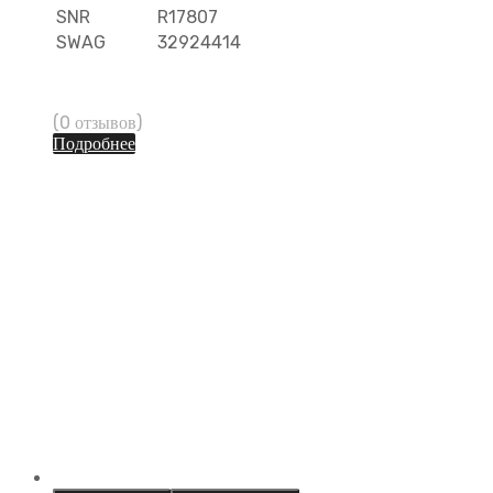
SNR
R17807
SWAG
32924414
(0 отзывов)
Подробнее