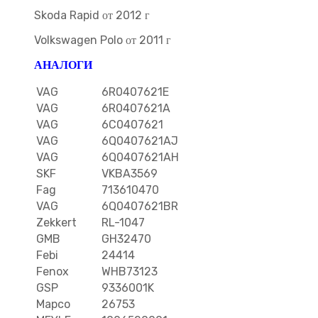
Skoda Rapid от 2012 г
Volkswagen Polo от 2011 г
АНАЛОГИ
VAG
6R0407621E
VAG
6R0407621A
VAG
6C0407621
VAG
6Q0407621AJ
VAG
6Q0407621AH
SKF
VKBA3569
Fag
713610470
VAG
6Q0407621BR
Zekkert
RL-1047
GMB
GH32470
Febi
24414
Fenox
WHB73123
GSP
9336001K
Mapco
26753