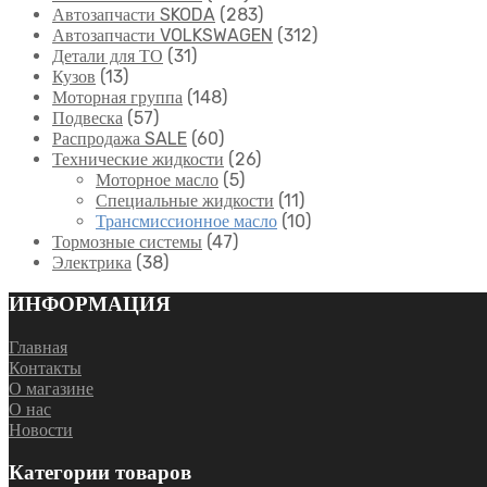
Автозапчасти SKODA
(283)
Автозапчасти VOLKSWAGEN
(312)
Детали для ТО
(31)
Кузов
(13)
Моторная группа
(148)
Подвеска
(57)
Распродажа SALE
(60)
Технические жидкости
(26)
Моторное масло
(5)
Специальные жидкости
(11)
Трансмиссионное масло
(10)
Тормозные системы
(47)
Электрика
(38)
ИНФОРМАЦИЯ
Главная
Контакты
О магазине
О нас
Новости
Категории товаров