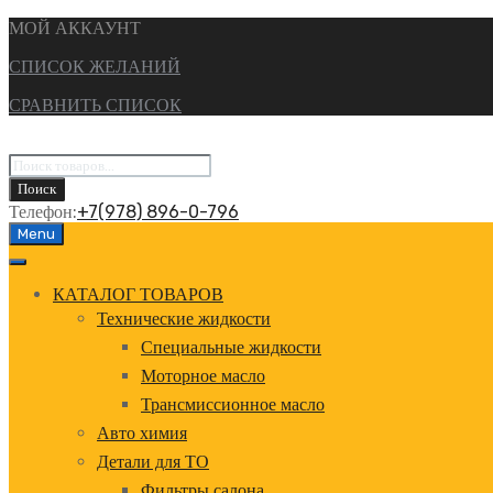
МОЙ АККАУНТ
СПИСОК ЖЕЛАНИЙ
СРАВНИТЬ СПИСОК
Поиск
товаров
Поиск
Телефон:
+7(978) 896-0-796
Перейти
Menu
к
содержанию
КАТАЛОГ ТОВАРОВ
Технические жидкости
Специальные жидкости
Моторное масло
Трансмиссионное масло
Авто химия
Детали для ТО
Фильтры салона