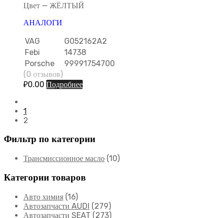
Цвет — ЖЁЛТЫЙ
АНАЛОГИ
VAG
G052162A2
Febi
14738
Porsche
99991754700
(0 отзывов)
₽
0.00
Подробнее
1
2
Фильтр по категории
Трансмиссионное масло
(10)
Категории товаров
Авто химия
(16)
Автозапчасти AUDI
(279)
Автозапчасти SEAT
(273)