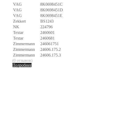
VAG
8K0698451C
VAG
8K0698451D
VAG
8K0698451E
Zekkert
BS1243
NK
224796
Textar
2460601
Textar
2460681
Zimmermann
246061751
Zimmermann
24606.175.2
Zimmermann
24606.175.3
(0 отзывов)
Подробнее