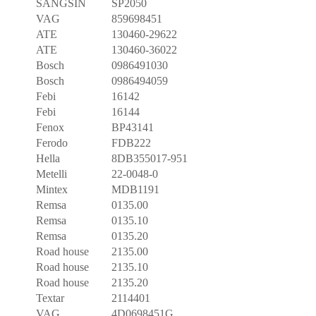
SANGSIN
SP2050
VAG
859698451
ATE
130460-29622
ATE
130460-36022
Bosch
0986491030
Bosch
0986494059
Febi
16142
Febi
16144
Fenox
BP43141
Ferodo
FDB222
Hella
8DB355017-951
Metelli
22-0048-0
Mintex
MDB1191
Remsa
0135.00
Remsa
0135.10
Remsa
0135.20
Road house
2135.00
Road house
2135.10
Road house
2135.20
Textar
2114401
VAG
4D0698451G