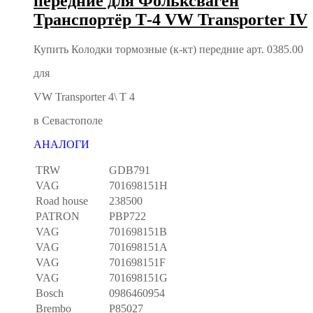
передние для Фольксваген
Транспортёр Т-4 VW Transporter IV
Купить Колодки тормозные (к-кт) передние арт. 0385.00
для
VW Transporter 4\ T 4
в Севастополе
АНАЛОГИ
TRW
GDB791
VAG
701698151H
Road house
238500
PATRON
PBP722
VAG
701698151B
VAG
701698151A
VAG
701698151F
VAG
701698151G
Bosch
0986460954
Brembo
P85027