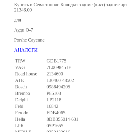
Купить в Севастополе Колодки задние (к-кт) задние арт
21346.00
для
Ауди Q-7
Porshe Cayenne
АНАЛОГИ
TRW
GDB1775
VAG
7L0698451F
Road house
2134600
ATE
130460-48502
Bosch
0986494205
Brembo
P85103
Delphi
LP2118
Febi
16842
Ferodo
FDB4065
Hella
8DB355014-631
LPR
05P1655