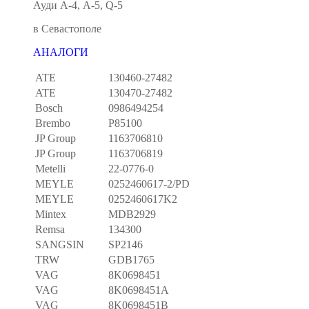
Ауди А-4, А-5, Q-5
в Севастополе
АНАЛОГИ
ATE
130460-27482
ATE
130470-27482
Bosch
0986494254
Brembo
P85100
JP Group
1163706810
JP Group
1163706819
Metelli
22-0776-0
MEYLE
0252460617-2/PD
MEYLE
0252460617K2
Mintex
MDB2929
Remsa
134300
SANGSIN
SP2146
TRW
GDB1765
VAG
8K0698451
VAG
8K0698451A
VAG
8K0698451B