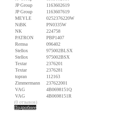
JP Group
1163602619
JP Group
1163607619
MEYLE
0252376220W
NiBK
PN0335W
NK
224758
PATRON
PBP1407
Remsa
096402
Stellox
975002BLSX
Stellox
975002BSX
Textar
2376201
Textar
2376281
topran
112163
Zimmermann
237622001
VAG
4B0698151Q
VAG
4B0698151R
(0 отзывов)
Подробнее