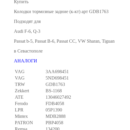
Купить
Колодки тормозные задние (к-кт) арт GDB1763
Подходят для
Audi F-6, Q-3
Passat b-5, Passat B-6, Passat CC, VW Sharan, Tiguan
в Севастополе
АНАЛОГИ
VAG
3AA698451
VAG
5ND698451
TRW
GDB1763
Zekkert
BS-1168
ATE
13046027492
Ferodo
FDB4058
LPR
05P1390
Mintex
MDB2888
PATRON
PBP4058
Remsa
134200