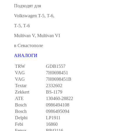
Подходят для
Volkswagen T-5, T-6,
Т-5, Т-6
Multivan V, Multivan VI
в Севастополе
АНАЛОГИ
TRW
GDB1557
VAG
7H0698451
VAG
7H0698451B
Textar
2332602
Zekkert
BS-1179
ATE
130460-28822
Bosch
0986494108
Bosch
0986495094
Delphi
LP1911
Febi
16860
Fenox
BP43116