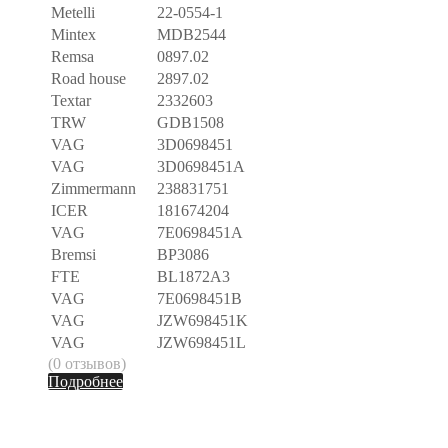
Metelli
22-0554-1
Mintex
MDB2544
Remsa
0897.02
Road house
2897.02
Textar
2332603
TRW
GDB1508
VAG
3D0698451
VAG
3D0698451A
Zimmermann
238831751
ICER
181674204
VAG
7E0698451A
Bremsi
BP3086
FTE
BL1872A3
VAG
7E0698451B
VAG
JZW698451K
VAG
JZW698451L
(0 отзывов)
Подробнее