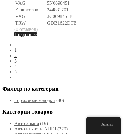
VAG
5N0698451
Zimmermann
244831701
VAG
3C0698451F
TRW
GDB1622DTE
(0 отзывов)
Подробнее
1
2
3
4
5
Фильтр по категории
Тормозные колодки
(40)
Категории товаров
Авто химия
(16)
Russian
Автозапчасти AUDI
(279)