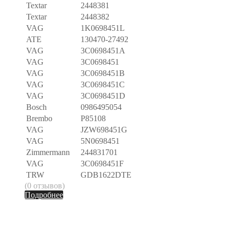
Textar
2448381
Textar
2448382
VAG
1K0698451L
ATE
130470-27492
VAG
3C0698451A
VAG
3C0698451
VAG
3C0698451B
VAG
3C0698451C
VAG
3C0698451D
Bosch
0986495054
Brembo
P85108
VAG
JZW698451G
VAG
5N0698451
Zimmermann
244831701
VAG
3C0698451F
TRW
GDB1622DTE
(0 отзывов)
Подробнее