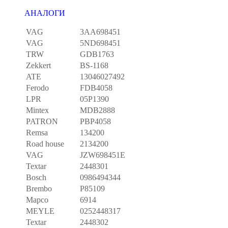
АНАЛОГИ
VAG
3AA698451
VAG
5ND698451
TRW
GDB1763
Zekkert
BS-1168
ATE
13046027492
Ferodo
FDB4058
LPR
05P1390
Mintex
MDB2888
PATRON
PBP4058
Remsa
134200
Road house
2134200
VAG
JZW698451E
Textar
2448301
Bosch
0986494344
Brembo
P85109
Mapco
6914
MEYLE
0252448317
Textar
2448302