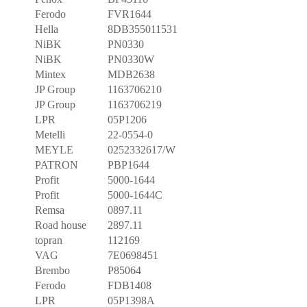
Ferodo
FVR1644
Hella
8DB355011531
NiBK
PN0330
NiBK
PN0330W
Mintex
MDB2638
JP Group
1163706210
JP Group
1163706219
LPR
05P1206
Metelli
22-0554-0
MEYLE
0252332617/W
PATRON
PBP1644
Profit
5000-1644
Profit
5000-1644C
Remsa
0897.11
Road house
2897.11
topran
112169
VAG
7E0698451
Brembo
P85064
Ferodo
FDB1408
LPR
05P1398A