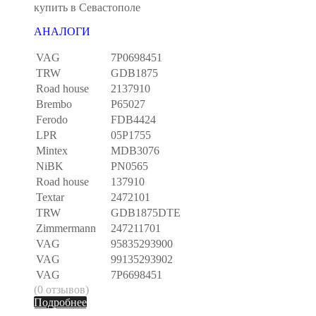
купить в Севастополе
АНАЛОГИ
VAG
7P0698451
TRW
GDB1875
Road house
2137910
Brembo
P65027
Ferodo
FDB4424
LPR
05P1755
Mintex
MDB3076
NiBK
PN0565
Road house
137910
Textar
2472101
TRW
GDB1875DTE
Zimmermann
247211701
VAG
95835293900
VAG
99135293902
VAG
7P6698451
(0 отзывов)
Подробнее