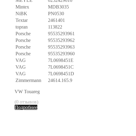
MEYLE
0252429616
Mintex
MDB3035
NiBK
PN0530
Textar
2461401
topran
113822
Porsche
95535293961
Porsche
95535293962
Porsche
95535293963
Porsche
95535293960
VAG
7L0698451E
VAG
7L0698451C
VAG
7L0698451D
Zimmermann
24614.165.9
VW Touareg
(0 отзывов)
Подробнее