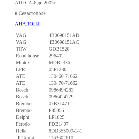
AUDI A-6 до 2005г
в Севастополе
АНАЛОГИ
VAG
4B0698151AD
VAG
4B0698151AC
TRW
GDB1528
Road house
296402
Mintex
MDB2336
LPR
05P1230
ATE
130460-71662
ATE
130470-71662
Bosch
0986494283
Bosch
0986424779
Brembo
07B31471
Brembo
P85056
Delphi
LP1825
Ferodo
FDB1407
Hella
8DB355009-141
JP Group
1163602610