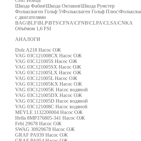
Сеат Ибица
Шкода Фабия\Шкода Октавия\Шкода Румстер
Фольксваген Гольф 5\Фольксваген Гольф Плюс\Фольксваг
с двигателями
BAG\BLF\BLP\BTS\CFNA\CFNB\CLPA\CLSA\CNKA
Объёмом 1,6 FSI
АНАЛОГИ
Dolz A218 Насос ОЖ
VAG 03C121008CX Насос ОЖ
VAG 03C121005S Насос ОЖ
VAG 03C121005SX Насос ОЖ
VAG 03C121005LX Насос ОЖ
VAG 03C121005L Насос ОЖ
VAG 03C121005KX Насос ОЖ
VAG 03C121005K Насос водяной
VAG 03C121005DX Насос ОЖ
VAG 03C121005D Насос водяной
VAG 03C121008C Насос водяной
MEYLE 1132200004 Насос ОЖ
Hella 8MP376805-341 Насос ОЖ
Febi 29678 Насос ОЖ
SWAG 30929678 Насос ОЖ
GRAF PA939 Насос ОЖ
GRAF PA954 Насос ОЖ