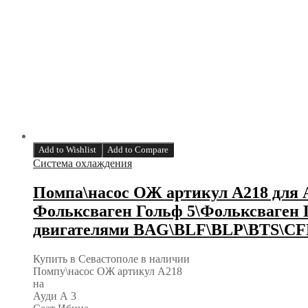
Add to Wishlist
Add to Compare
Система охлаждения
Помпа\насос ОЖ артикул A218 для
Фольксваген Гольф 5\Фольксваген 
двигателями BAG\BLF\BLP\BTS\CF
Купить в Севастополе в наличии
Помпу\насос ОЖ артикул A218
на
Ауди А 3