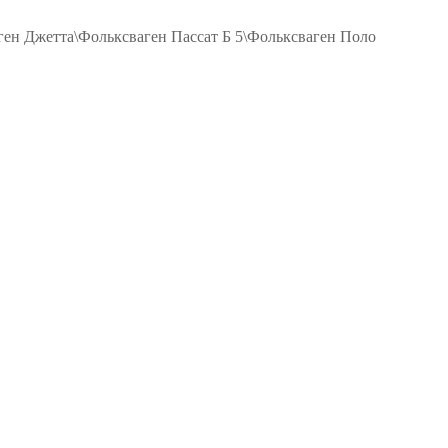
ен Джетта\Фольксваген Пассат Б 5\Фольксваген Поло