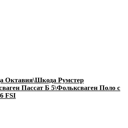
да Октавия\Шкода Румстер
ваген Пассат Б 5\Фольксваген Поло с
6 FSI