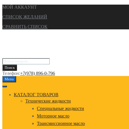
МОЙ АККАУНТ
СПИСОК ЖЕЛАНИЙ
СРАВНИТЬ СПИСОК
Поиск
товаров
Поиск
Телефон:
+7(978) 896-0-796
Перейти
Menu
к
содержанию
КАТАЛОГ ТОВАРОВ
Технические жидкости
Специальные жидкости
Моторное масло
Трансмиссионное масло