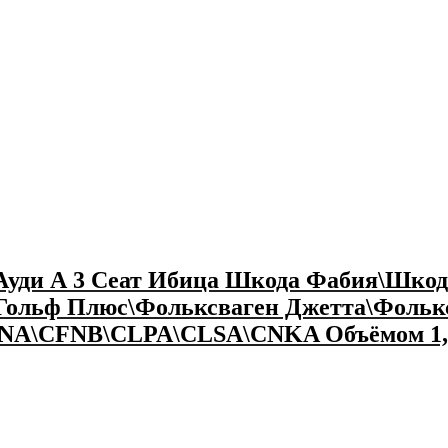
 Ауди А 3 Сеат Ибица Шкода Фабия\Шко
Гольф Плюс\Фольксваген Джетта\Фолькс
NA\CFNB\CLPA\CLSA\CNKA Объёмом 1,