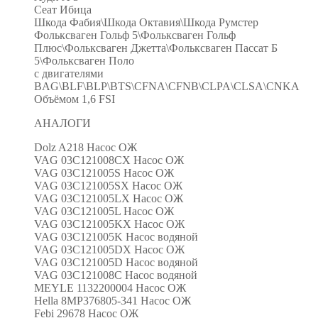
Сеат Ибица
Шкода Фабия\Шкода Октавия\Шкода Румстер
Фольксваген Гольф 5\Фольксваген Гольф
Плюс\Фольксваген Джетта\Фольксваген Пассат Б
5\Фольксваген Поло
с двигателями
BAG\BLF\BLP\BTS\CFNA\CFNB\CLPA\CLSA\CNKA
Объёмом 1,6 FSI
АНАЛОГИ
Dolz A218 Насос ОЖ
VAG 03C121008CX Насос ОЖ
VAG 03C121005S Насос ОЖ
VAG 03C121005SX Насос ОЖ
VAG 03C121005LX Насос ОЖ
VAG 03C121005L Насос ОЖ
VAG 03C121005KX Насос ОЖ
VAG 03C121005K Насос водяной
VAG 03C121005DX Насос ОЖ
VAG 03C121005D Насос водяной
VAG 03C121008C Насос водяной
MEYLE 1132200004 Насос ОЖ
Hella 8MP376805-341 Насос ОЖ
Febi 29678 Насос ОЖ