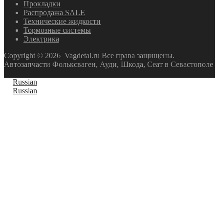
Прокладки
Распродажа SALE
Технические жидкости
Тормозные системы
Электрика
Copyright ©
2026
Vagdetal.ru Все права защищены.
Автозапчасти Фольксваген, Ауди, Шкода, Сеат в Севастополе
Russian
Russian