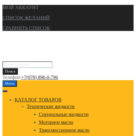
МОЙ АККАУНТ
СПИСОК ЖЕЛАНИЙ
СРАВНИТЬ СПИСОК
Поиск
товаров
Поиск
Телефон:
+7(978) 896-0-796
Перейти
Menu
к
содержанию
КАТАЛОГ ТОВАРОВ
Технические жидкости
Специальные жидкости
Моторное масло
Трансмиссионное масло