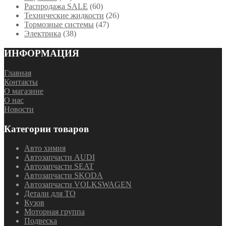
Распродажа SALE
(60)
Технические жидкости
(26)
Тормозные системы
(47)
Электрика
(38)
ИНФОРМАЦИЯ
Главная
Контакты
О магазине
О нас
Новости
Категории товаров
Авто химия
Автозапчасти AUDI
Автозапчасти SEAT
Автозапчасти SKODA
Автозапчасти VOLKSWAGEN
Детали для ТО
Кузов
Моторная группа
Подвеска