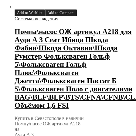
Add to Wishlist
Add to Compare
Система охлаждения
Помпа\насос ОЖ артикул A218 для
Ауди А 3 Сеат Ибица Шкода
Фабия\Шкода Октавия\Шкода
Румстер Фольксваген Гольф
5\Фольксваген Гольф
Плюс\Фольксваген
Джетта\Фольксваген Пассат Б
5\Фольксваген Поло с двигателями
BAG\BLF\BLP\BTS\CFNA\CFNB\C
Объёмом 1,6 FSI
Купить в Севастополе в наличии
Помпу\насос ОЖ артикул A218
на
Ауди А 3