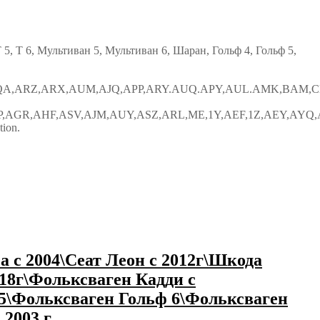
 5, Т 6, Мультиван 5, Мультиван 6, Шаран, Гольф 4, Гольф 5,
A,ARZ,ARX,AUM,AJQ,APP,ARY.AUQ.APY,AUL.AMK,BAM,C
GR,AHF,ASV,AJM,AUY,ASZ,ARL,ME,1Y,AEF,1Z,AEY,AYQ,
tion.
а с 2004\Сеат Леон с 2012г\Шкода
018г\Фольксваген Кадди с
5\Фольксваген Гольф 6\Фольксваген
 2003 г