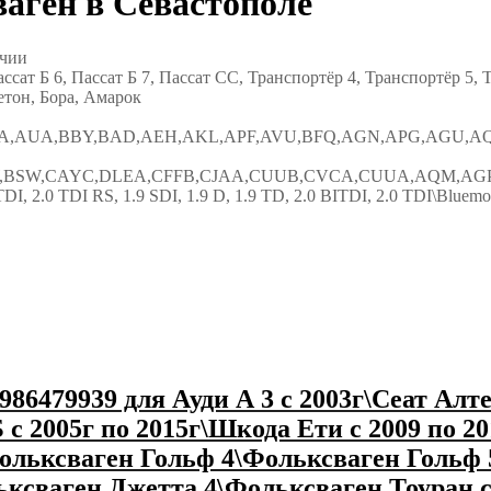
аген в Севастополе
ичии
ссат Б 6, Пассат Б 7, Пассат СС, Транспортёр 4, Транспортёр 5, Т
етон, Бора, Амарок
,AUA,BBY,BAD,AEH,AKL,APF,AVU,BFQ,AGN,APG,AGU,AQ
SW,CAYC,DLEA,CFFB,CJAA,CUUB,CVCA,CUUA,AQM,AGP,A
TDI, 2.0 TDI RS, 1.9 SDI, 1.9 D, 1.9 TD, 2.0 BITDI, 2.0 TDI\Bluemo
86479939 для Ауди А 3 с 2003г\Сеат Алте
 с 2005г по 2015г\Шкода Ети с 2009 по 2
льксваген Гольф 4\Фольксваген Гольф 
ксваген Джетта 4\Фольксваген Тоуран с