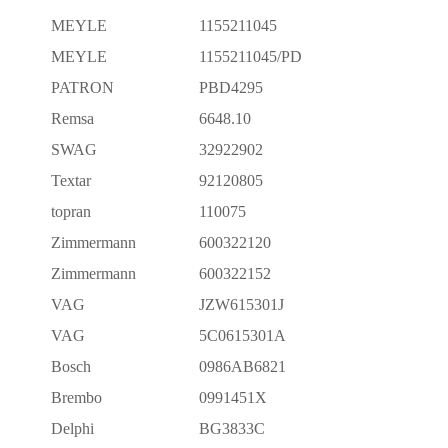
MEYLE
1155211045
MEYLE
1155211045/PD
PATRON
PBD4295
Remsa
6648.10
SWAG
32922902
Textar
92120805
topran
110075
Zimmermann
600322120
Zimmermann
600322152
VAG
JZW615301J
VAG
5C0615301A
Bosch
0986AB6821
Brembo
0991451X
Delphi
BG3833C