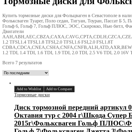
Тормозные диски для Фольксв
Купить тормозные диски для Фольцваген в Севастополе в нал
Фольксваген Туарег, Поло седан, Тигуан, Тоуран, Пассат Б 5, Па
Гольф 6, Гольф 7, Гольф ПЛЮС, ЭОС, Скирокко, Нью битл, Фа
Двигатели
AAH,ABH,AEC,CBZA,CAXA,CAVG,CPTA,CDLH,CZCA,CZEA
1.2 TFSI,1.4 TFSI,1.8 TFSI,2.0 TFSI,1.6 FSI,2.0 FSI,1.8T
CDBA,CDCA,CNEA,CSHA,CNFA,CNFB,ALH,ATD,AXR,BEW,B
1.2 TDI, 1.4 TDI, 1.6 TDI, 1.9 TDI, 2.0 TDI, 2.5 V6 TDI, 2.0 16V 
Всего 7 результатов
Add to Wishlist
Add to Compare
Тормозные диски
Диск тормозной передний артикул 09
Октавия тур с 2004 г\Шкода Супер Б
2015г\Фольксваген Гольф ПЛЮС\Фо
Гольф 7\Фольксваген Джетта 3\Фоль