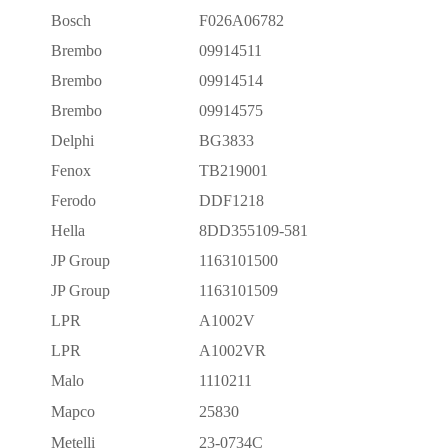
Bosch
F026A06782
Brembo
09914511
Brembo
09914514
Brembo
09914575
Delphi
BG3833
Fenox
TB219001
Ferodo
DDF1218
Hella
8DD355109-581
JP Group
1163101500
JP Group
1163101509
LPR
A1002V
LPR
A1002VR
Malo
1110211
Mapco
25830
Metelli
23-0734C