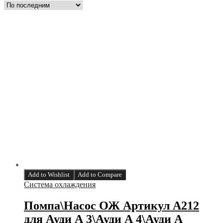
Add to Wishlist
Add to Compare
Система охлаждения
Помпа\Насос ОЖ Артикул A212
для Ауди А 3\Ауди А 4\Ауди А