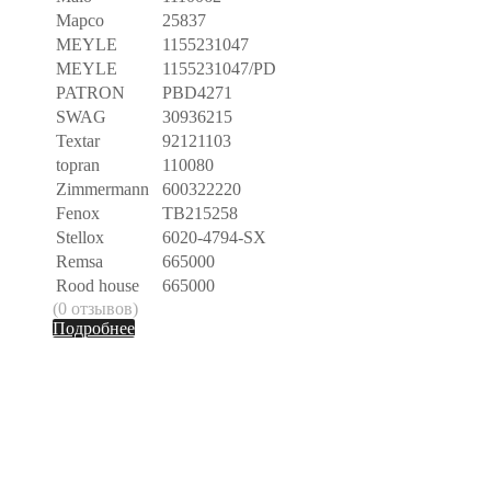
Mapco
25837
MEYLE
1155231047
MEYLE
1155231047/PD
PATRON
PBD4271
SWAG
30936215
Textar
92121103
topran
110080
Zimmermann
600322220
Fenox
TB215258
Stellox
6020-4794-SX
Remsa
665000
Rood house
665000
(0 отзывов)
Подробнее