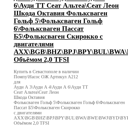
6\Ауди ТТ Сеат Альтеа\Сеат Леон
Шкода Октавия Фольксваген
Гольф 5\Фольксваген Гольф
6\Фольксваген Пассат
Б5\Фольксваген Скирокко с
двигателями
AXX\BGB\BHZ\BPJ\BPY\BUL\BWA
Объёмом 2,0 TFSI
Купить в Севастополе в наличии
Помпу\Насос ОЖ Артикул A212
для
Ауди А 3\Ауди А 4\Ауди А 6\Ауди ТТ
Сеат Альтеа\Сеат Леон
Шкода Октавия
Фольксваген Гольф 5\Фольксваген Гольф 6\Фольксваген
Пассат Б5\Фольксваген Скирокко
с двигателями
AXX\BGB\BHZ\BPJ\BPY\BUL\BWA\BWE\BWJ\BYD\BY
Объёмом 2,0 TFSI