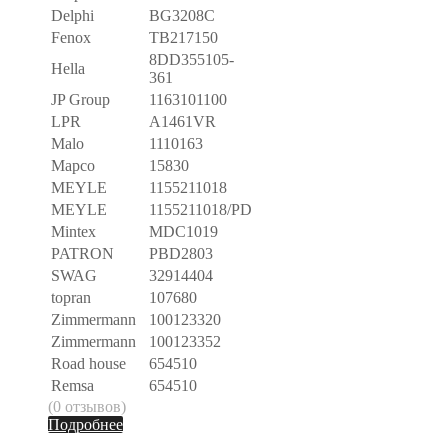
Delphi
BG3208C
Fenox
TB217150
8DD355105-
Hella
361
JP Group
1163101100
LPR
A1461VR
Malo
1110163
Mapco
15830
MEYLE
1155211018
MEYLE
1155211018/PD
Mintex
MDC1019
PATRON
PBD2803
SWAG
32914404
topran
107680
Zimmermann
100123320
Zimmermann
100123352
Road house
654510
Remsa
654510
(0 отзывов)
Подробнее