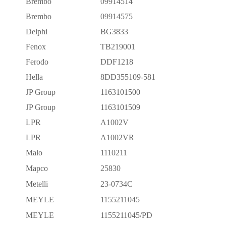
Brembo
09914514
Brembo
09914575
Delphi
BG3833
Fenox
TB219001
Ferodo
DDF1218
Hella
8DD355109-581
JP Group
1163101500
JP Group
1163101509
LPR
A1002V
LPR
A1002VR
Malo
1110211
Mapco
25830
Metelli
23-0734C
MEYLE
1155211045
MEYLE
1155211045/PD