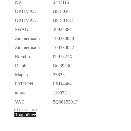
NK
3447115
OPTIMAL
BS-8036
OPTIMAL
BS-8036C
SWAG
30924384
Zimmermann
100330020
Zimmermann
100330052
Brembo
0997721X
Delphi
BG3953C
Mapco
25833
PATRON
PBD4464
topran
110073
VAG
5Q0615301F
(0 отзывов)
Подробнее