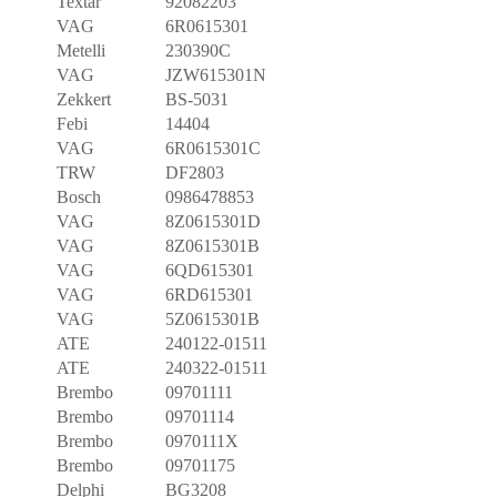
Textar
92082203
VAG
6R0615301
Metelli
230390C
VAG
JZW615301N
Zekkert
BS-5031
Febi
14404
VAG
6R0615301C
TRW
DF2803
Bosch
0986478853
VAG
8Z0615301D
VAG
8Z0615301B
VAG
6QD615301
VAG
6RD615301
VAG
5Z0615301B
ATE
240122-01511
ATE
240322-01511
Brembo
09701111
Brembo
09701114
Brembo
0970111X
Brembo
09701175
Delphi
BG3208