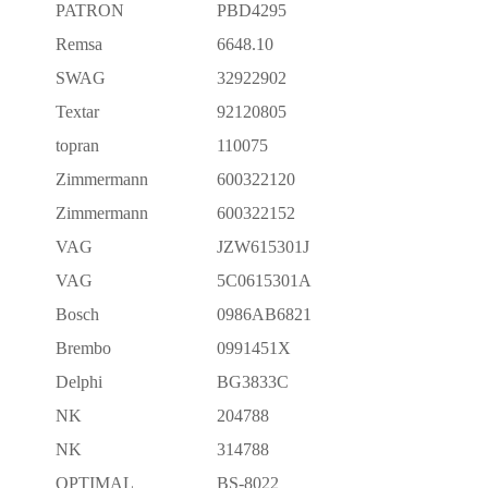
PATRON
PBD4295
Remsa
6648.10
SWAG
32922902
Textar
92120805
topran
110075
Zimmermann
600322120
Zimmermann
600322152
VAG
JZW615301J
VAG
5C0615301A
Bosch
0986AB6821
Brembo
0991451X
Delphi
BG3833C
NK
204788
NK
314788
OPTIMAL
BS-8022