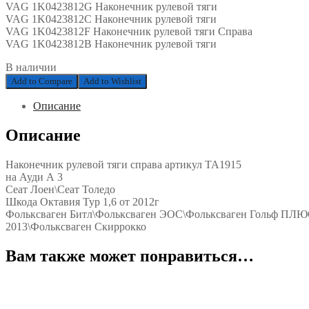
VAG 1K0423812G Наконечник рулевой тяги
VAG 1K0423812C Наконечник рулевой тяги
VAG 1K0423812F Наконечник рулевой тяги Справа
VAG 1K0423812B Наконечник рулевой тяги
В наличии
Add to Compare
Add to Wishlist
Описание
Описание
Наконечник рулевой тяги справа артикул TA1915
на Ауди А 3
Сеат Лоен\Сеат Толедо
Шкода Октавия Тур 1,6 от 2012г
Фольксваген Битл\Фольксваген ЭОС\Фольксваген Гольф ПЛЮС\Ф
2013\Фольксваген Скиррокко
Вам также может понравиться…