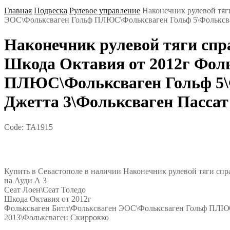
Главная
Подвеска
Рулевое управление
Наконечник рулевой тяг
ЭОС\Фольксваген Гольф ПЛЮС\Фольксваген Гольф 5\Фольксваге
Наконечник рулевой тяги спра
Шкода Октавия от 2012г Фол
ПЛЮС\Фольксваген Гольф 5\Ф
Джетта 3\Фольксваген Пассат
Code:
TA1915
Купить в Севастополе в наличии Наконечник рулевой тяги спр
на Ауди А 3
Сеат Лоен\Сеат Толедо
Шкода Октавия от 2012г
Фольксваген Битл\Фольксваген ЭОС\Фольксваген Гольф ПЛЮС\Ф
2013\Фольксваген Скиррокко