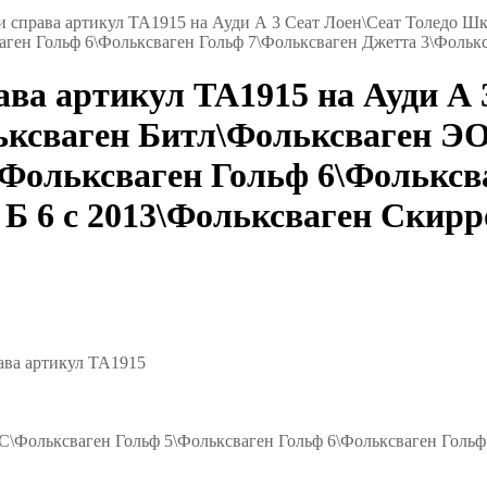
и справа артикул TA1915 на Ауди А 3 Сеат Лоен\Сеат Толедо Ш
н Гольф 6\Фольксваген Гольф 7\Фольксваген Джетта 3\Фольксв
ва артикул TA1915 на Ауди А 
ьксваген Битл\Фольксваген Э
ольксваген Гольф 6\Фольксва
 Б 6 с 2013\Фольксваген Скир
ава артикул TA1915
ольксваген Гольф 5\Фольксваген Гольф 6\Фольксваген Гольф 7