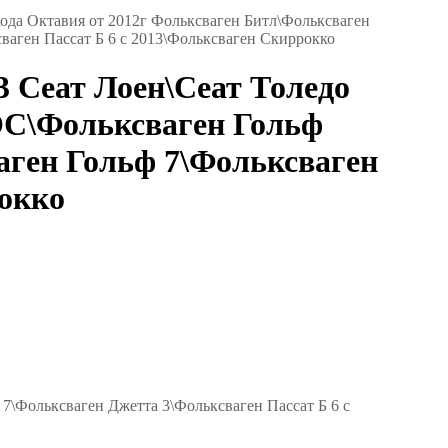
кода Октавия от 2012г Фольксваген Битл\Фольксваген
аген Пассат Б 6 с 2013\Фольксваген Скиррокко
3 Сеат Лоен\Сеат Толедо
ОС\Фольксваген Гольф
ген Гольф 7\Фольксваген
рокко
\Фольксваген Джетта 3\Фольксваген Пассат Б 6 с