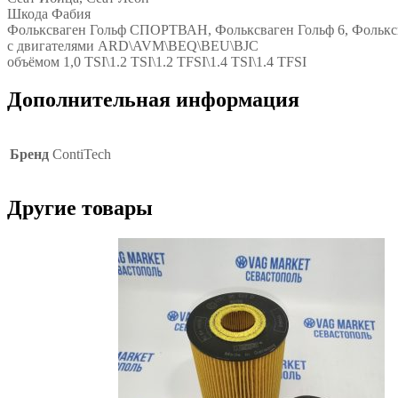
3
Шкода Фабия
Сеат
Фольксваген Гольф СПОРТВАН, Фольксваген Гольф 6, Фольксв
Ибица,
с двигателями ARD\AVM\BEQ\BEU\BJC
Сеат
объёмом 1,0 TSI\1.2 TSI\1.2 TFSI\1.4 TSI\1.4 TFSI
Леон
Шкода
Дополнительная информация
Фабия
Фольксваген
Гольф
СПОРТВАН,
Бренд
ContiTech
Фольксваген
Гольф
6,
Другие товары
Фольксваген
Гольф
7
с
двигателями
ARD\AVM\BEQ\BEU\BJC
объёмом
1,0
TSI\1.2
TSI\1.2
TFSI\1.4
TSI\1.4