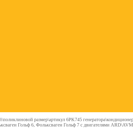
\поликлиновой размер\артикул 6PK745 генератора\кондиционера
аген Гольф 6, Фольксваген Гольф 7 с двигателями ARD\AVM\BE