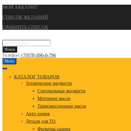
МОЙ АККАУНТ
СПИСОК ЖЕЛАНИЙ
СРАВНИТЬ СПИСОК
Поиск
товаров
Поиск
Телефон:
+7(978) 896-0-796
Перейти
Menu
к
содержанию
КАТАЛОГ ТОВАРОВ
Технические жидкости
Специальные жидкости
Моторное масло
Трансмиссионное масло
Авто химия
Детали для ТО
Фильтры салона