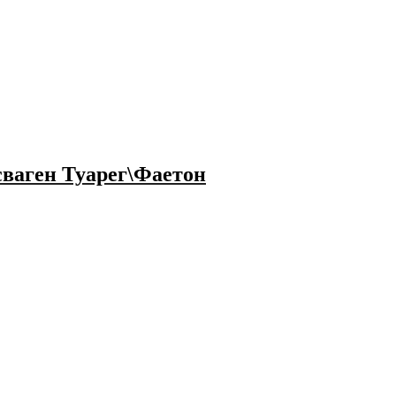
ваген Туарег\Фаетон