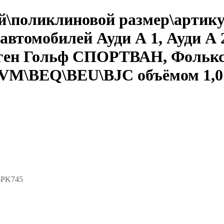
й\поликлиновой размер\артик
автомобилей Ауди А 1, Ауди А 2
ен Гольф СПОРТВАН, Фольксв
VM\BEQ\BEU\BJC объёмом 1,0 TS
6PK745