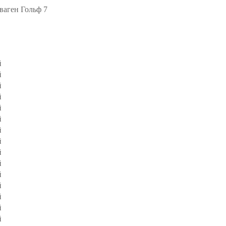
аген Гольф 7
й
й
й
й
й
й
й
й
й
й
й
й
й
й
й