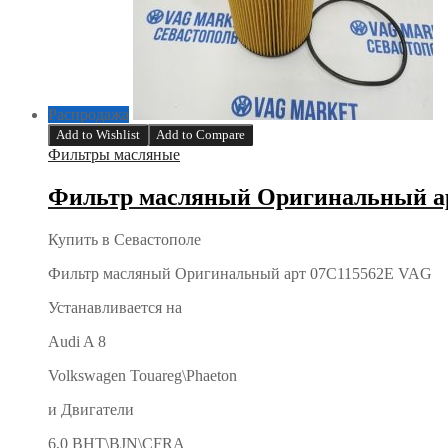
TFSI
quantity
Распродажа
Add to Wishlist
Add to Compare
Фильтры масляные
Фильтр масляный Оригинальный арт
Купить в Севастополе
Фильтр масляный Оригинальный арт 07C115562E VAG
Устанавливается на
Audi A 8
Volkswagen Touareg\Phaeton
и Двигатели
6,0 BHT\BJN\CFRA