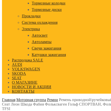
Тормозные колодки
Тормозные диски
Прокладки
Система охлаждения
Электрика
Автосвет
Автолампы
Свечи зажигания
Катушки зажигания
Распродажа SALE
AUDI
VOLKSWAGEN
SKODA
SEAT
О МАГАЗИНЕ
НОВОСТИ И АКЦИИ
КОНТАКТЫ
Главная
Моторная группа
Ремни
Ремень приводной\ручейковый
Сеат Леон Шкода Фабия Фольксваген Гольф СПОРТВАН, Фольксв
TFSI