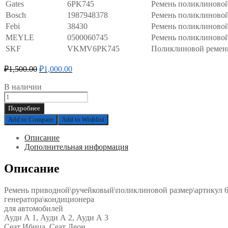
Gates
6PK745
Ремень поликлиново
Bosch
1987948378
Ремень поликлиново
Febi
38430
Ремень поликлиново
MEYLE
0500060745
Ремень поликлиново
SKF
VKMV6PK745
Поликлиновой ремен
₽
1,500.00
₽
1,000.00
В наличии
Ремень
приводной\ручейковый\поликлиновой
Подробнее
размер\артикул
Add to Compare
Add to Wishlist
6PK745
генератора\кондиционера
Описание
для
Дополнительная информация
автомобилей
Ауди
Описание
А
1,
Ауди
Ремень приводной\ручейковый\поликлиновой размер\артикул 
А
генератора\кондиционера
2,
для автомобилей
Ауди
Ауди А 1, Ауди А 2, Ауди А 3
А
Сеат Ибица, Сеат Леон