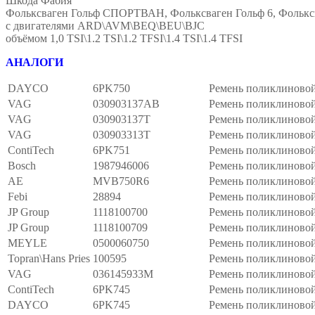
Шкода Фабия
Фольксваген Гольф СПОРТВАН, Фольксваген Гольф 6, Фольксв
с двигателями ARD\AVM\BEQ\BEU\BJC
объёмом 1,0 TSI\1.2 TSI\1.2 TFSI\1.4 TSI\1.4 TFSI
АНАЛОГИ
DAYCO
6PK750
Ремень поликлиново
VAG
030903137AB
Ремень поликлиново
VAG
030903137T
Ремень поликлиново
VAG
030903313T
Ремень поликлиново
ContiTech
6PK751
Ремень поликлиново
Bosch
1987946006
Ремень поликлиново
AE
MVB750R6
Ремень поликлиново
Febi
28894
Ремень поликлиново
JP Group
1118100700
Ремень поликлиново
JP Group
1118100709
Ремень поликлиново
MEYLE
0500060750
Ремень поликлиново
Topran\Hans Pries
100595
Ремень поликлиново
VAG
036145933M
Ремень поликлиново
ContiTech
6PK745
Ремень поликлиново
DAYCO
6PK745
Ремень поликлиново