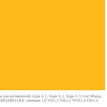
 для автомобилей Ауди А 1, Ауди А 2, Ауди А 3 Сеат Ибица,
Q\BEU\BJC объёмом 1,0 TSI\1.2 TSI\1.2 TFSI\1.4 TSI\1.4