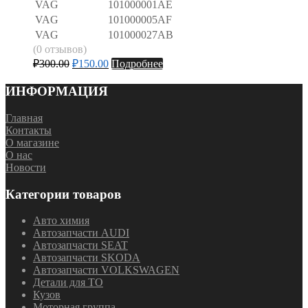
VAG
101000001AE
VAG
101000005AF
VAG
101000027AB
(0 отзывов)
₽
300.00
₽
150.00
Подробнее
ИНФОРМАЦИЯ
Главная
Контакты
О магазине
О нас
Новости
Категории товаров
Авто химия
Автозапчасти AUDI
Автозапчасти SEAT
Автозапчасти SKODA
Автозапчасти VOLKSWAGEN
Детали для ТО
Кузов
Моторная группа