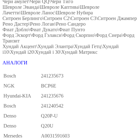
Чери амулет\Чери QQ\Чери Тиго
Шевроле Эванда\Шевроле Каптива\Шевроле
Лачетти\Шевроле Ланос\Шевроле Нубира
Ситроен Берлинго\Ситроен С2\Ситроен С3\Ситроен Джампер
Рено Дастер\Рено Логан\Рено Сандеро
Фиат Добло\Фиат Дукато\Фиат Пунто
Форд Эскорт\Форд Гэлакси\Форд Скорпио\Форд Сиера\Форд
Транзит
Хундай Акцент\Хундай Элантра\Хундай Гетц\Хундай
i10\Хундай i20\Хундай i 30\Хундай Матрикс
АНАЛОГИ
Bosch
241235673
NGK
BCP6E
Hyundai-KIA
241235676
Bosch
241240542
Denso
Q20P-U
Denso
Q20U
Mersedes
A0031591603