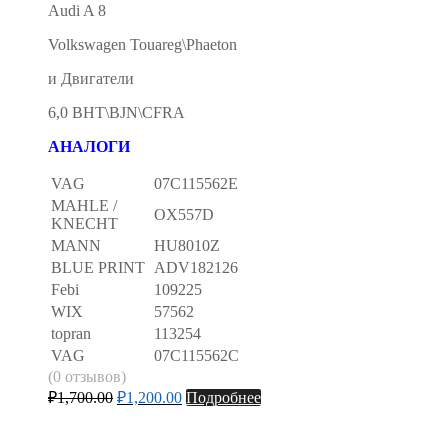
Audi A 8
Volkswagen Touareg\Phaeton
и Двигатели
6,0 BHT\BJN\CFRA
АНАЛОГИ
VAG
07C115562E
MAHLE /
OX557D
KNECHT
MANN
HU8010Z
BLUE PRINT
ADV182126
Febi
109225
WIX
57562
topran
113254
VAG
07C115562C
(0 отзывов)
₽
1,700.00
₽
1,200.00
Подробнее