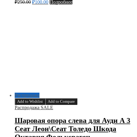
₽
250.00
₽
100.00
Подробнее
Распродажа
Add to Wishlist
Add to Compare
Распродажа SALE
Шаровая опора слева для Ауди А 3
Сеат Леон\Сеат Толедо Шкода
Октавия Фольксваген