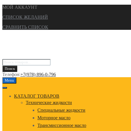
МОЙ АККАУНТ
СПИСОК ЖЕЛАНИЙ
СРАВНИТЬ СПИСОК
Поиск
товаров
Поиск
Телефон:
+7(978) 896-0-796
Перейти
Menu
к
содержанию
КАТАЛОГ ТОВАРОВ
Технические жидкости
Специальные жидкости
Моторное масло
Трансмиссионное масло