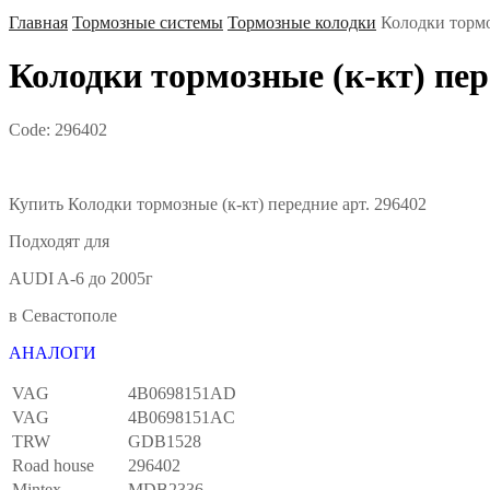
Главная
Тормозные системы
Тормозные колодки
Колодки тормо
Колодки тормозные (к-кт) пер
Code:
296402
Купить Колодки тормозные (к-кт) передние арт. 296402
Подходят для
AUDI A-6 до 2005г
в Севастополе
АНАЛОГИ
VAG
4B0698151AD
VAG
4B0698151AC
TRW
GDB1528
Road house
296402
Mintex
MDB2336