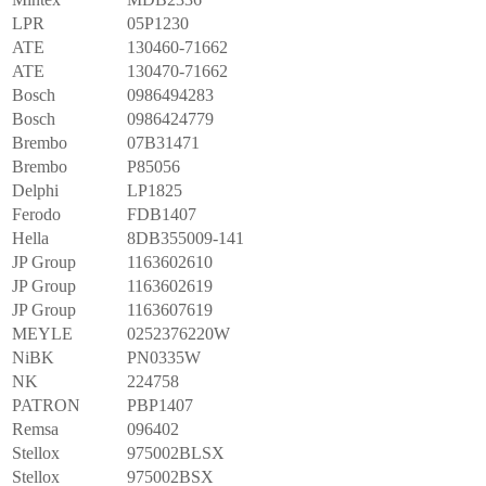
LPR
05P1230
ATE
130460-71662
ATE
130470-71662
Bosch
0986494283
Bosch
0986424779
Brembo
07B31471
Brembo
P85056
Delphi
LP1825
Ferodo
FDB1407
Hella
8DB355009-141
JP Group
1163602610
JP Group
1163602619
JP Group
1163607619
MEYLE
0252376220W
NiBK
PN0335W
NK
224758
PATRON
PBP1407
Remsa
096402
Stellox
975002BLSX
Stellox
975002BSX