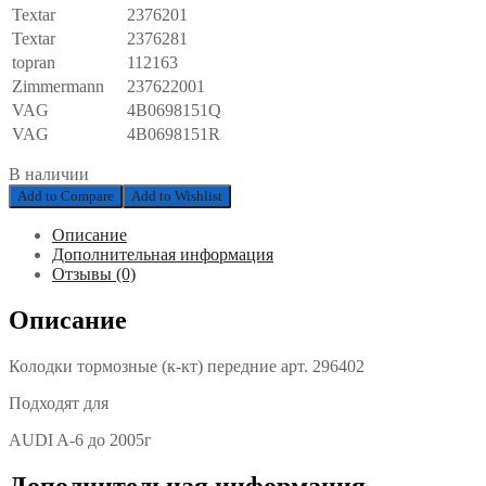
Textar
2376201
Textar
2376281
topran
112163
Zimmermann
237622001
VAG
4B0698151Q
VAG
4B0698151R
В наличии
Add to Compare
Add to Wishlist
Описание
Дополнительная информация
Отзывы (0)
Описание
Колодки тормозные (к-кт) передние арт. 296402
Подходят для
AUDI A-6 до 2005г
Дополнительная информация