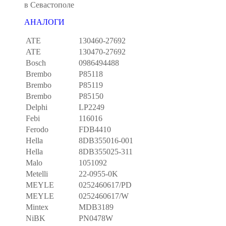
в Севастополе
АНАЛОГИ
ATE
130460-27692
ATE
130470-27692
Bosch
0986494488
Brembo
P85118
Brembo
P85119
Brembo
P85150
Delphi
LP2249
Febi
116016
Ferodo
FDB4410
Hella
8DB355016-001
Hella
8DB355025-311
Malo
1051092
Metelli
22-0955-0K
MEYLE
0252460617/PD
MEYLE
0252460617/W
Mintex
MDB3189
NiBK
PN0478W