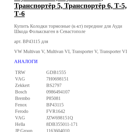
Транспортёр 5, Транспортёр 6, Т-5,
Т-6
Купить Колодки тормозные (к-кт) передние для Ауди
Шкода Фольксваген в Севастополе
арт. BP43115 для
VW Multivan V, Multivan VI, Transporter V, Transporter VI
АНАЛОГИ
TRW
GDB1555
VAG
7H0698151
Zekkert
BS2797
Bosch
0986494107
Brembo
P85081
Fenox
BP43115
Ferodo
FVR1642
VAG
JZW698151Q
Hella
8DB355011-171
JP Group
1163604010