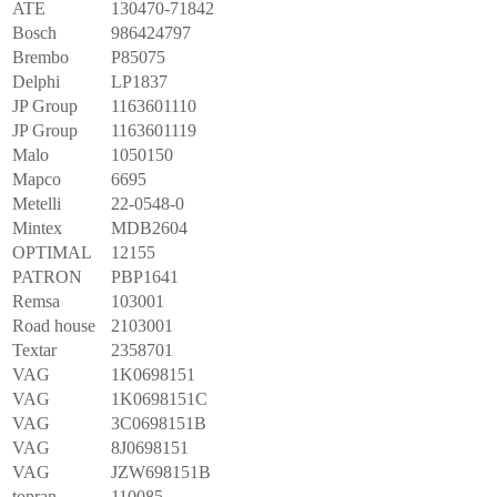
ATE
130470-71842
Bosch
986424797
Brembo
P85075
Delphi
LP1837
JP Group
1163601110
JP Group
1163601119
Malo
1050150
Mapco
6695
Metelli
22-0548-0
Mintex
MDB2604
OPTIMAL
12155
PATRON
PBP1641
Remsa
103001
Road house
2103001
Textar
2358701
VAG
1K0698151
VAG
1K0698151C
VAG
3C0698151B
VAG
8J0698151
VAG
JZW698151B
topran
110085