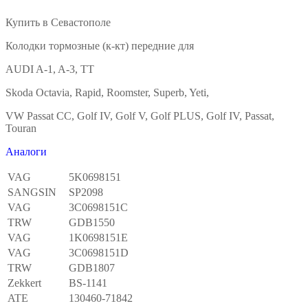
Купить в Севастополе
Колодки тормозные (к-кт) передние для
AUDI A-1, A-3, TT
Skoda Octavia, Rapid, Roomster, Superb, Yeti,
VW Passat CC, Golf IV, Golf V, Golf PLUS, Golf IV, Passat,
Touran
Аналоги
VAG
5K0698151
SANGSIN
SP2098
VAG
3C0698151C
TRW
GDB1550
VAG
1K0698151E
VAG
3C0698151D
TRW
GDB1807
Zekkert
BS-1141
ATE
130460-71842