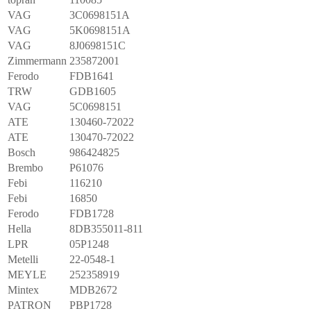
VAG
3C0698151A
VAG
5K0698151A
VAG
8J0698151C
Zimmermann
235872001
Ferodo
FDB1641
TRW
GDB1605
VAG
5C0698151
ATE
130460-72022
ATE
130470-72022
Bosch
986424825
Brembo
P61076
Febi
116210
Febi
16850
Ferodo
FDB1728
Hella
8DB355011-811
LPR
05P1248
Metelli
22-0548-1
MEYLE
252358919
Mintex
MDB2672
PATRON
PBP1728