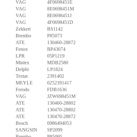
VAG
4F0698451E
VAG
8E0698451M
VAG
8E0698451J
VAG
4F0698451D
Zekkert
BS1142
Brembo
P85073
ATE
130460-28872
Fenox
BP43074
LPR
05P1219
Mintex
MDB2580
Delphi
LP1824
Textar
2391402
MEYLE
0252391417
Ferodo
FDB1636
VAG
JZW698451M
ATE
130460-28802
ATE
130470-28802
ATE
130470-28872
Bosch
0986494053
SANGSIN
SP2099
Brembo
P85095