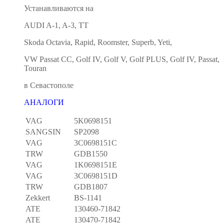
Устанавливаются на
AUDI A-1, A-3, TT
Skoda Octavia, Rapid, Roomster, Superb, Yeti,
VW Passat CC, Golf IV, Golf V, Golf PLUS, Golf IV, Passat,
Touran
в Севастополе
АНАЛОГИ
VAG
5K0698151
SANGSIN
SP2098
VAG
3C0698151C
TRW
GDB1550
VAG
1K0698151E
VAG
3C0698151D
TRW
GDB1807
Zekkert
BS-1141
ATE
130460-71842
ATE
130470-71842