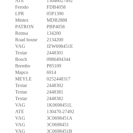
ATE
13046027492
Ferodo
FDB4058
LPR
05P1390
Mintex
MDB2888
PATRON
PBP4058
Remsa
134200
Road house
2134200
VAG
JZW698451E
Textar
2448301
Bosch
0986494344
Brembo
P85109
Mapco
6914
MEYLE
0252448317
Textar
2448302
Textar
2448381
Textar
2448382
VAG
1K0698451L
ATE
130470-27492
VAG
3C0698451A
VAG
3C0698451
VAG
3C0698451B