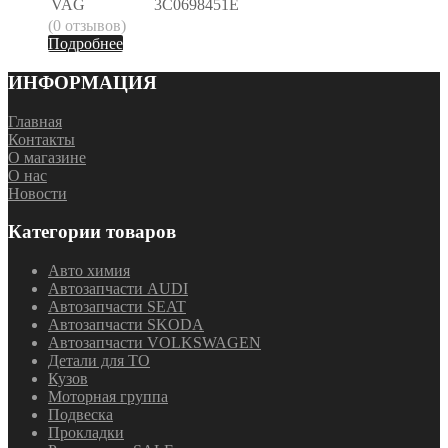
VAG
3C0698451E
(0 отзывов)
Подробнее
ИНФОРМАЦИЯ
Главная
Контакты
О магазине
О нас
Новости
Категории товаров
Авто химия
Автозапчасти AUDI
Автозапчасти SEAT
Автозапчасти SKODA
Автозапчасти VOLKSWAGEN
Детали для ТО
Кузов
Моторная группа
Подвеска
Прокладки