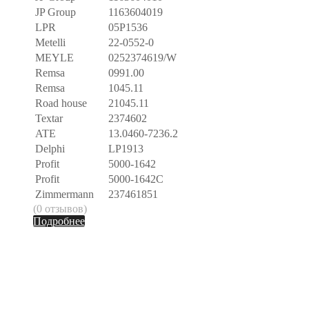
JP Group
1163604019
LPR
05P1536
Metelli
22-0552-0
MEYLE
0252374619/W
Remsa
0991.00
Remsa
1045.11
Road house
21045.11
Textar
2374602
ATE
13.0460-7236.2
Delphi
LP1913
Profit
5000-1642
Profit
5000-1642C
Zimmermann
237461851
(0 отзывов)
Подробнее