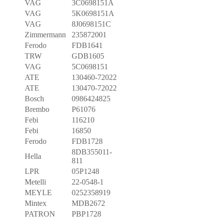
VAG
3C0698151A
VAG
5K0698151A
VAG
8J0698151C
Zimmermann
235872001
Ferodo
FDB1641
TRW
GDB1605
VAG
5C0698151
ATE
130460-72022
ATE
130470-72022
Bosch
0986424825
Brembo
P61076
Febi
116210
Febi
16850
Ferodo
FDB1728
8DB355011-
Hella
811
LPR
05P1248
Metelli
22-0548-1
MEYLE
0252358919
Mintex
MDB2672
PATRON
PBP1728