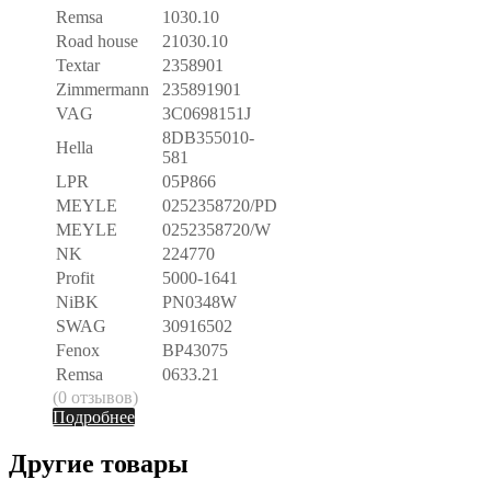
Remsa
1030.10
Road house
21030.10
Textar
2358901
Zimmermann
235891901
VAG
3C0698151J
8DB355010-
Hella
581
LPR
05P866
MEYLE
0252358720/PD
MEYLE
0252358720/W
NK
224770
Profit
5000-1641
NiBK
PN0348W
SWAG
30916502
Fenox
BP43075
Remsa
0633.21
(0 отзывов)
Подробнее
Другие товары