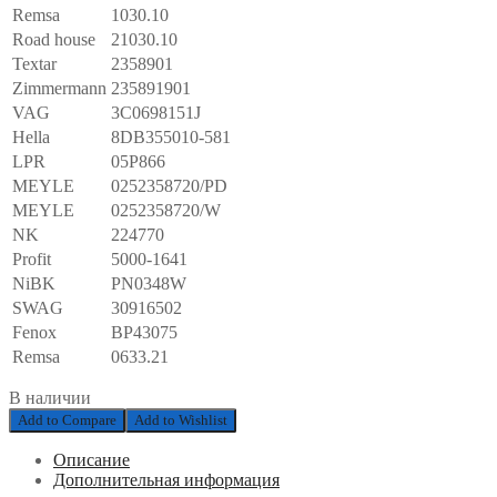
Remsa
1030.10
Road house
21030.10
Textar
2358901
Zimmermann
235891901
VAG
3C0698151J
Hella
8DB355010-581
LPR
05P866
MEYLE
0252358720/PD
MEYLE
0252358720/W
NK
224770
Profit
5000-1641
NiBK
PN0348W
SWAG
30916502
Fenox
BP43075
Remsa
0633.21
В наличии
Add to Compare
Add to Wishlist
Описание
Дополнительная информация