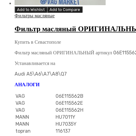
Add to Wishlist
Add to Compare
Фильтры масляные
Фильтр масляный ОРИГИНАЛЬНЫЙ 
Купить в Севастополе
Фильтр масляный ОРИГИНАЛЬНЫЙ артикул 06E11556
Устанавливается на
Audi A5\A6\A7\A8\Q7
АНАЛОГИ
VAG
06E115562B
VAG
06E115562E
VAG
06E115562H
MANN
HU7011Y
MANN
HU7035Y
topran
116137