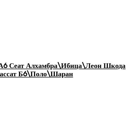
6 Сеат Алхамбра\Ибица\Леон Шкода
Пассат Б6\Поло\Шаран