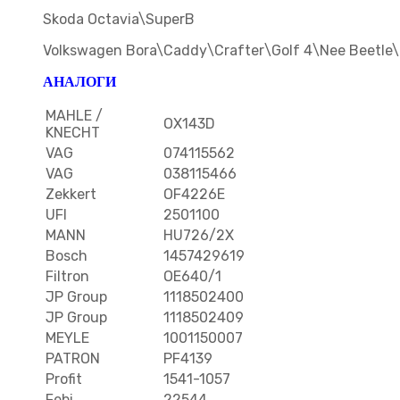
Skoda Octavia\SuperB
Volkswagen Bora\Caddy\Crafter\Golf 4\Nee Beetle\
АНАЛОГИ
MAHLE /
OX143D
KNECHT
VAG
074115562
VAG
038115466
Zekkert
OF4226E
UFI
2501100
MANN
HU726/2X
Bosch
1457429619
Filtron
OE640/1
JP Group
1118502400
JP Group
1118502409
MEYLE
1001150007
PATRON
PF4139
Profit
1541-1057
Febi
22544