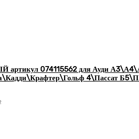
артикул 074115562 для Ауди А3\А4\А
а\Кадди\Крафтер\Гольф 4\Пассат Б5\
2