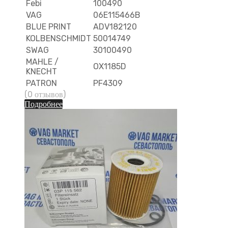
Febi
100490
VAG
06E115466B
BLUE PRINT
ADV182120
KOLBENSCHMIDT
50014749
SWAG
30100490
MAHLE /
OX1185D
KNECHT
PATRON
PF4309
(0 отзывов)
Подробнее