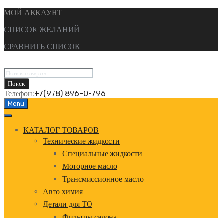
МОЙ АККАУНТ
СПИСОК ЖЕЛАНИЙ
СРАВНИТЬ СПИСОК
Поиск
товаров
Поиск
Телефон:
+7(978) 896-0-796
Перейти
Menu
к
содержанию
КАТАЛОГ ТОВАРОВ
Технические жидкости
Специальные жидкости
Моторное масло
Трансмиссионное масло
Авто химия
Детали для ТО
Фильтры салона