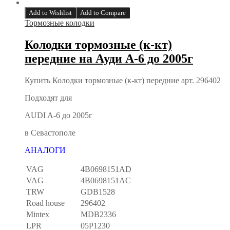
Add to Wishlist
Add to Compare
Тормозные колодки
Колодки тормозные (к-кт)
передние на Ауди А-6 до 2005г
Купить Колодки тормозные (к-кт) передние арт. 296402
Подходят для
AUDI A-6 до 2005г
в Севастополе
АНАЛОГИ
VAG
4B0698151AD
VAG
4B0698151AC
TRW
GDB1528
Road house
296402
Mintex
MDB2336
LPR
05P1230