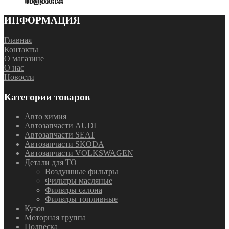
Подробнее
ИНФОРМАЦИЯ
Главная
Контакты
О магазине
О нас
Новости
Категории товаров
Авто химия
Автозапчасти AUDI
Автозапчасти SEAT
Автозапчасти SKODA
Автозапчасти VOLKSWAGEN
Детали для ТО
Воздушные фильтры
Фильтры масляные
Фильтры салона
Фильтры топливные
Кузов
Моторная группа
Подвеска