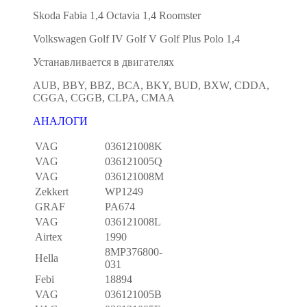
Skoda Fabia 1,4 Octavia 1,4 Roomster
Volkswagen Golf IV Golf V Golf Plus Polo 1,4
Устанавливается в двигателях
AUB, BBY, BBZ, BCA, BKY, BUD, BXW, CDDA,
CGGA, CGGB, CLPA, CMAA
АНАЛОГИ
VAG
036121008K
VAG
036121005Q
VAG
036121008M
Zekkert
WP1249
GRAF
PA674
VAG
036121008L
Airtex
1990
8MP376800-
Hella
031
Febi
18894
VAG
036121005B