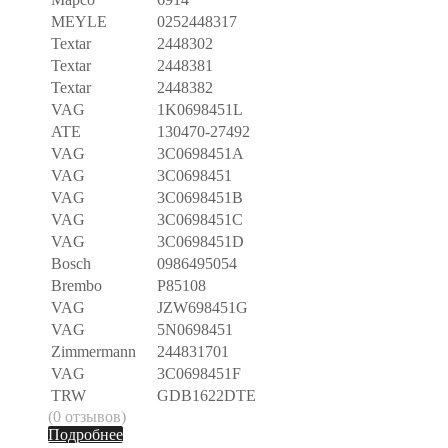
MEYLE
0252448317
Textar
2448302
Textar
2448381
Textar
2448382
VAG
1K0698451L
ATE
130470-27492
VAG
3C0698451A
VAG
3C0698451
VAG
3C0698451B
VAG
3C0698451C
VAG
3C0698451D
Bosch
0986495054
Brembo
P85108
VAG
JZW698451G
VAG
5N0698451
Zimmermann
244831701
VAG
3C0698451F
TRW
GDB1622DTE
(0 отзывов)
Подробнее