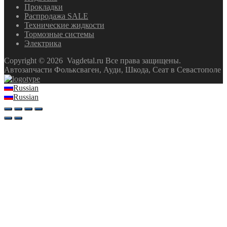
Прокладки
Распродажа SALE
Технические жидкости
Тормозные системы
Электрика
Copyright ©
2026
Vagdetal.ru Все права защищены.
Автозапчасти Фольксваген, Ауди, Шкода, Сеат в Севастополе
Russian
Russian