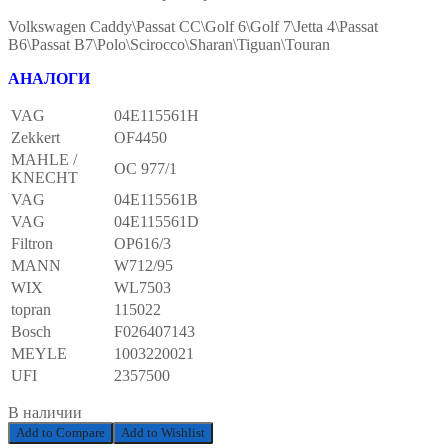
Volkswagen Caddy\Passat CC\Golf 6\Golf 7\Jetta 4\Passat
B6\Passat B7\Polo\Scirocco\Sharan\Tiguan\Touran
АНАЛОГИ
VAG
04E115561H
Zekkert
OF4450
MAHLE /
OC 977/1
KNECHT
VAG
04E115561B
VAG
04E115561D
Filtron
OP616/3
MANN
W712/95
WIX
WL7503
topran
115022
Bosch
F026407143
MEYLE
1003220021
UFI
2357500
В наличии
Add to Compare
Add to Wishlist