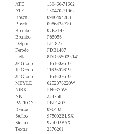
ATE
130460-71662
ATE
130470-71662
Bosch
0986494283
Bosch
0986424779
Brembo
07B31471
Brembo
P85056
Delphi
LP1825
Ferodo
FDB1407
Hella
8DB355009-141
JP Group
1163602610
JP Group
1163602619
JP Group
1163607619
MEYLE
0252376220W
NiBK
PN0335W
NK
224758
PATRON
PBP1407
Remsa
096402
Stellox
975002BLSX
Stellox
975002BSX
Textar
2376201