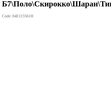
Б7\Поло\Скирокко\Шаран\Ти
Code:
04E115561H