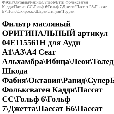
Фабия\Октавия\Рапид\СуперБ\Етти Фольксваген
Кадди\Пассат СС\Гольф 6\Гольф 7\Джетта\Пассат Б6\Пассат
Б7\Поло\Скирокко\Шаран\Тигуан\Тоуран
Фильтр масляный
ОРИГИНАЛЬНЫЙ артикул
04E115561H для Ауди
А1\А3\А4 Сеат
Альхамбра\Ибица\Леон\Толед
Шкода
Фабия\Октавия\Рапид\Супер
Фольксваген Кадди\Пассат
СС\Гольф 6\Гольф
7\Джетта\Пассат Б6\Пассат