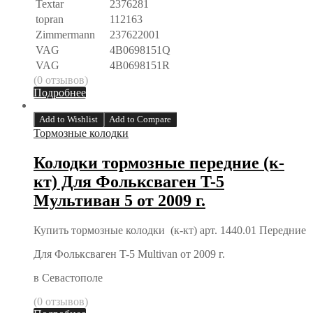
Textar
2376281
topran
112163
Zimmermann
237622001
VAG
4B0698151Q
VAG
4B0698151R
(0 отзывов)
Подробнее
Add to Wishlist
Add to Compare
Тормозные колодки
Колодки тормозные передние (к-
кт) Для Фольксваген T-5
Мультиван 5 от 2009 г.
Купить тормозные колодки (к-кт) арт. 1440.01 Передние
Для Фольксваген T-5 Multivan от 2009 г.
в Севастополе
(0 отзывов)