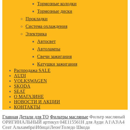
Тормозные колодки
Тормозные диски
Прокладки
Система охлаждения
Электрика
Автосвет
Автолампы
Свечи зажигания
Катушки зажигания
Распродажа SALE
AUDI
VOLKSWAGEN
SKODA
SEAT
О МАГАЗИНЕ
НОВОСТИ И АКЦИИ
КОНТАКТЫ
Главная
Детали для ТО
Фильтры масляные
Фильтр масляный
ОРИГИНАЛЬНЫЙ артикул 04E115561H для Ауди А1\А3\А4
Сеат Альхамбра\Ибица\Леон\Толедо Шкода