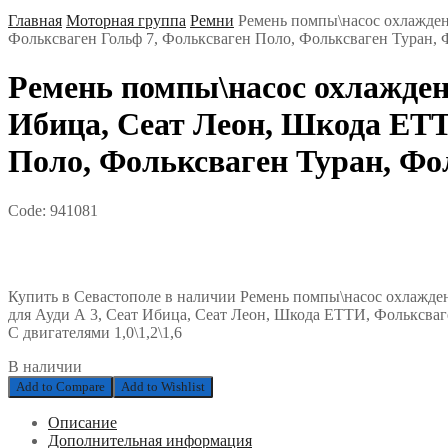
Главная
Моторная группа
Ремни
Ремень помпы\насос охлажден
Фольксваген Гольф 7, Фольксваген Поло, Фольксваген Туран, 
Ремень помпы\насос охлажден
Ибица, Сеат Леон, Шкода ЕТТ
Поло, Фольксваген Туран, Фо
Code:
941081
Купить в Севастополе в наличии Ремень помпы\насос охлажд
для Ауди А 3, Сеат Ибица, Сеат Леон, Шкода ЕТТИ, Фольксваг
С двигателями 1,0\1,2\1,6
В наличии
Add to Compare
Add to Wishlist
Описание
Дополнительная информация