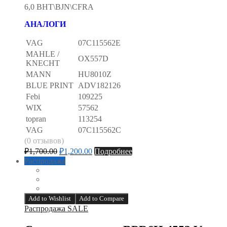
6,0 BHT\BJN\CFRA
АНАЛОГИ
VAG
07C115562E
MAHLE /
OX557D
KNECHT
MANN
HU8010Z
BLUE PRINT
ADV182126
Febi
109225
WIX
57562
topran
113254
VAG
07C115562C
(0 отзывов)
₽
1,700.00
₽
1,200.00
Подробнее
Распродажа
Add to Wishlist
Add to Compare
Распродажа SALE