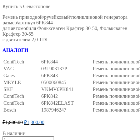
Купить в Севастополе
Ремень приводной\ручейковый\поликлиновой генератора
размер\артикул 6PK844
для автомобиля Фольксваген Крафтер 30-50, Фольксваген
Крафтер 30-55
с двигателем 2,0 TDI
АНАЛОГИ
ContiTech
6PK844
Ремень поликлиново
VAG
03L903137P
Ремень поликлиново
Gates
6PK843
Ремень поликлиново
MEYLE
0500060845
Ремень поликлиново
SKF
VKMV6PK841
Ремень поликлиново
ContiTech
6PK842
Ремень поликлиново
ContiTech
6PK842ELAST
Ремень поликлиново
Bosch
1987946247
Ремень поликлиново
₽
1,800.00
₽
1,300.00
В наличии
Ремень