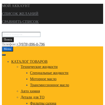
МОЙ АККАУНТ
СПИСОК ЖЕЛАНИЙ
СРАВНИТЬ СПИСОК
Поиск
товаров
Поиск
Телефон:
+7(978) 896-0-796
Перейти
Menu
к
содержанию
КАТАЛОГ ТОВАРОВ
Технические жидкости
Специальные жидкости
Моторное масло
Трансмиссионное масло
Авто химия
Детали для ТО
Фильтры салона