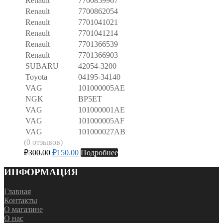
Renault
7700859967
Renault
7700862054
Renault
7701041021
Renault
7701041214
Renault
7701366539
Renault
7701366903
SUBARU
42054-3200
Toyota
04195-34140
VAG
101000005AE
NGK
BP5ET
VAG
101000001AE
VAG
101000005AF
VAG
101000027AB
(0 отзывов)
₽
300.00
₽
150.00
Подробнее
ИНФОРМАЦИЯ
Главная
Контакты
О магазине
О нас