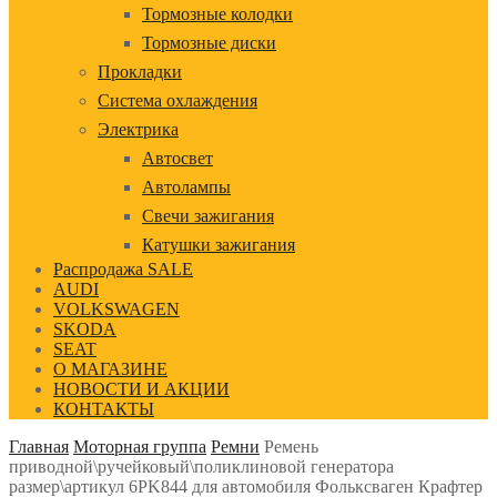
Тормозные колодки
Тормозные диски
Прокладки
Система охлаждения
Электрика
Автосвет
Автолампы
Свечи зажигания
Катушки зажигания
Распродажа SALE
AUDI
VOLKSWAGEN
SKODA
SEAT
О МАГАЗИНЕ
НОВОСТИ И АКЦИИ
КОНТАКТЫ
Главная
Моторная группа
Ремни
Ремень
приводной\ручейковый\поликлиновой генератора
размер\артикул 6PK844 для автомобиля Фольксваген Крафтер