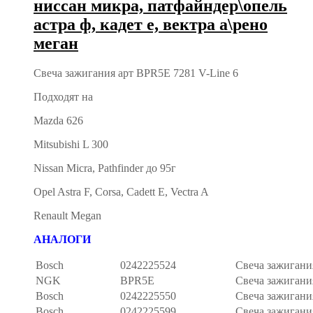
ниссан микра, патфайндер\опель
астра ф, кадет е, вектра а\рено
меган
Свеча зажигания арт BPR5E 7281 V-Line 6
Подходят на
Mazda 626
Mitsubishi L 300
Nissan Micra, Pathfinder до 95г
Opel Astra F, Corsa, Cadett E, Vectra A
Renault Megan
АНАЛОГИ
Bosch
0242225524
Свеча зажигани
NGK
BPR5E
Свеча зажигани
Bosch
0242225550
Свеча зажигани
Bosch
0242225599
Свеча зажигани