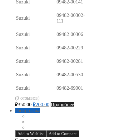
Suzuki
09482-00141
09482-00302-
Suzuki
111
Suzuki
09482-00306
Suzuki
09482-00229
Suzuki
09482-00281
Suzuki
09482-00530
Suzuki
09482-69001
(0 отзывов)
₽
350.00
₽
200.00
Подробнее
Распродажа
Add to Wishlist
Add to Compare
Свечи зажигания