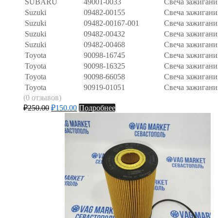
SUBARU
49001-0033
Свеча зажигани
Suzuki
09482-00155
Свеча зажигани
Suzuki
09482-00167-001
Свеча зажигани
Suzuki
09482-00432
Свеча зажигани
Suzuki
09482-00468
Свеча зажигани
Toyota
90098-16745
Свеча зажигани
Toyota
90098-16325
Свеча зажигани
Toyota
90098-66058
Свеча зажигани
Toyota
90919-01051
Свеча зажигани
(0 отзывов)
₽
250.00
₽
150.00
Подробнее