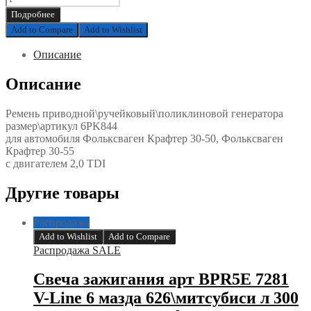
приводной\ручейковый\поликлиновой
Подробнее
генератора
Add to Compare
Add to Wishlist
размер\артикул
6PK844
Описание
для
автомобиля
Описание
Фольксваген
Крафтер
30-
Ремень приводной\ручейковый\поликлиновой генератора
50,
размер\артикул 6PK844
Фольксваген
для автомобиля Фольксваген Крафтер 30-50, Фольксваген
Крафтер
Крафтер 30-55
30-
с двигателем 2,0 TDI
55
с
Другие товары
двигателем
2,0
TDI
Распродажа
quantity
Add to Wishlist
Add to Compare
Распродажа SALE
Свеча зажигания арт BPR5E 7281
V-Line 6 мазда 626\митсубиси л 300